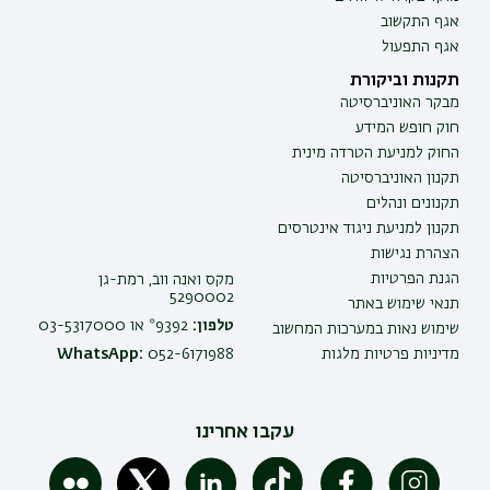
אגף התקשוב
אגף התפעול
תקנות וביקורת
מבקר האוניברסיטה
חוק חופש המידע
החוק למניעת הטרדה מינית
תקנון האוניברסיטה
תקנונים ונהלים
תקנון למניעת ניגוד אינטרסים
הצהרת נגישות
הגנת הפרטיות
מקס ואנה ווב, רמת-גן
5290002
תנאי שימוש באתר
טלפון:
9392* או 03-5317000
שימוש נאות במערכות המחשוב
מדיניות פרטיות מלגות
052-6171988
WhatsApp:
עקבו אחרינו