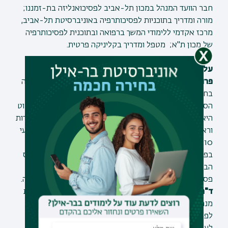
חבר הוועד המנהל במכון תל-אביב לפסיכואנליזה בת-זמננו;
מורה ומדריך בתוכניות לפסיכותרפיה באוניברסיטת תל-אביב,
מרכז אקדמי ללימודי המשך ברפואה ובתוכנית לפסיכותרפיה
של מכון ת"א; מטפל ומדריך בקליניקה פרטית.
על הדוברות בערב:
פרופ' מירב רוט
, פסיכולוגית קלינית, פסיכואנליטיקאית מנחה
בחברה הפסיכואנליטית בישראל וחוקרת תרבות. מורה בבית
הספר לטיפול, ייעוץ והתפתחות האדם באוניברסיטת חיפה. רוט
היא מהדמויות המובילות בהתמודדות עם מחדל 7.10. ממייסדות
וראשות FLM - ארגון אזרחי לטיפול ארוך טווח בחינם בנפגעי
7.10 ובני משפחותיהם. מחברת פרקים, מאמרים וספרים
בפסיכואנליזה ובממשק בין פסיכואנליזה וספרות. זוכת הפרס
הבינלאומי היוקרתי ע"ש סיגורני לשנת 2024 על תרומה
פסיכואנליטית פורצת דרך בתחום הספרות ובתחום הטראומה.
ד"ר הילית אראל-ברודסקי
, עו"ס קלינית, פסיכואנליטיקאית
מנחה בחברה הפסיכואנליטית בישראל, ראש התוכנית
לפסיכותרפיה פסיכואנליטית בבר-אילן וחברת סגל בביה"ס