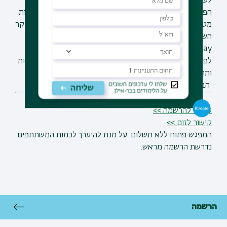
לע"ס בבר-אילן; יו"ר משותף בוועדת התקנון בחברה
הפסיכואנליטית בישראל וחברת הוועדה לפסיכואנליזה ותרבות
מטעם האיחוד הבינלאומי לפסיכואנליזה. זוכת פרס היימן לחקר
השואה לשנת 2021 ופרס ה-Psychoanalytic Training
Today, לשנת 2015; שניהם מטעם האיחוד הבינלאומי
לפסיכואנליזה; עורכת הספר "שתי וערב"-פסיכואנליזה, אמנות
ותרבות בהוצאת רסלינג וחברת ה-IPA in Culture
הבינלאומי.
קישור להרשמה >>
קישור לזום >>
המפגש פתוח ללא תשלום. על מנת להיערך לכמות המשתתפים
נדרשת הרשמה מראש.
הרשמה