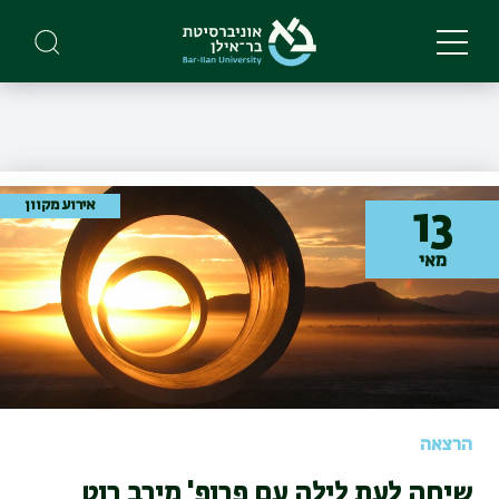
Skip
to
main
content
אירוע מקוון
13
מאי
הרצאה
שיחה לעת לילה עם פרופ' מירב רוט