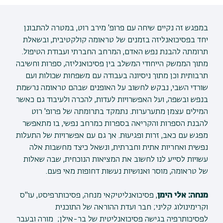
במפגש זה נקיים שיחה עם פרופ' מירב רוט, במטרה להתבונן
יחד בפסיכואנליזה בזמנים של טראומה קולקטיבית, ובשאלת
תרומתה להבנת נפש האדם, המרחב החברתי ועבודת הטיפול.
מתוך הממשק הייחודי המשלב בין פסיכואנליזה, ספרות וחשיבה
תרבותית וכן מתוך ניסיונה בעבודה עם משפחות שכולות ועם
שורדי השבי, נבקש לחשוב על האופנים שבהם טראומה נרשמת
בנפש ובשפה, ועל האפשרויות לעדות, להכרה ולעיבוד גם כאשר
המילים עצמן מתערערות. נתמקד בתרומתה של פרופ' רוט
להבנת הספרות והקריאה בספרות כמרחב נפשי, בו מתאפשר
מפגש עם כאב, זרות ופגיעוּת. אך גם עם אפשרויות של התעלות
נפשית ואחריות אתית וחברתית, ונשאל כיצד מחשבות אלה
עשויות לסייע לנו לחשוב את המציאות הנוכחית, שבה שאלות
של טראומה, מוסר ואנושיות נעשות דחופות מאי פעם.
מנחה: אלי הימן
, פסיכואנליטיקאי מנחה, פסיכותרפיסט, עו"ס
וקרימינולוג קליני; חבר ועדת ההוראה של התוכנית
לפסיכותרפיה בגישה פסיכואנליטית של בר-אילן; מורה ובעבר