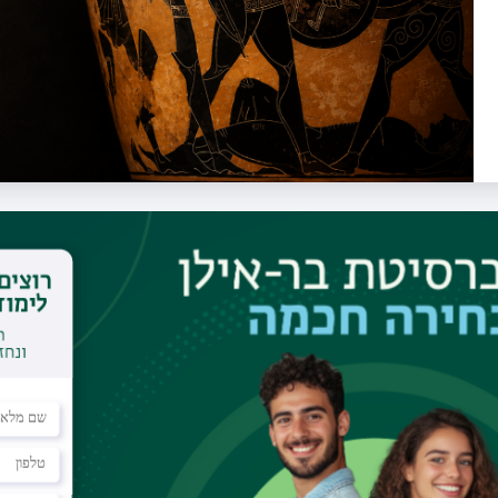
תוכנייה
nt Greek and Hebrew Literature into Conversation