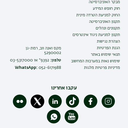
מבקר האוניברסיטה
חוק חופש המידע
החוק למניעת הטרדה מינית
תקנון האוניברסיטה
תקנונים ונהלים
תקנון למניעת ניגוד אינטרסים
הצהרת נגישות
הגנת הפרטיות
מקס ואנה ווב, רמת-גן
5290002
תנאי שימוש באתר
טלפון:
9392* או 03-5317000
שימוש נאות במערכות המחשוב
מדיניות פרטיות מלגות
052-6171988
WhatsApp:
עקבו אחרינו