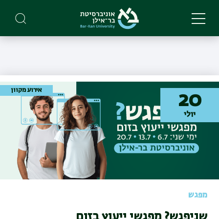
Skip
to
main
content
אירוע מקוון
20
יולי
מפגש
שניפגש? מפגשי ייעוץ בזום