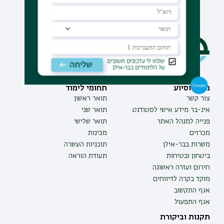
מידע וסיוע
תחומי לימוד
צור קשר
תואר ראשון
אינ-בר מידע אישי לסטודנט
תואר שני
פנייה למנהל האתר
תואר שלישי
מכרזים
מכינות
משרות בבר-אילן
תוכניות העשרה
ביטחון ובטיחות
תעודת הוראה
חירום ועזרה ראשונה
מוקד בקרה לדיווחים
אגף התקשוב
אגף התפעול
תקנות וביקורת