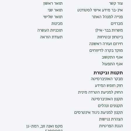
צור קשר
תואר ראשון
אינ-בר מידע אישי לסטודנט
תואר שני
פנייה למנהל האתר
תואר שלישי
מכרזים
מכינות
משרות בבר-אילן
תוכניות העשרה
ביטחון ובטיחות
תעודת הוראה
חירום ועזרה ראשונה
מוקד בקרה לדיווחים
אגף התקשוב
אגף התפעול
תקנות וביקורת
מבקר האוניברסיטה
חוק חופש המידע
החוק למניעת הטרדה מינית
תקנון האוניברסיטה
תקנונים ונהלים
תקנון למניעת ניגוד אינטרסים
הצהרת נגישות
הגנת הפרטיות
מקס ואנה ווב, רמת-גן
5290002