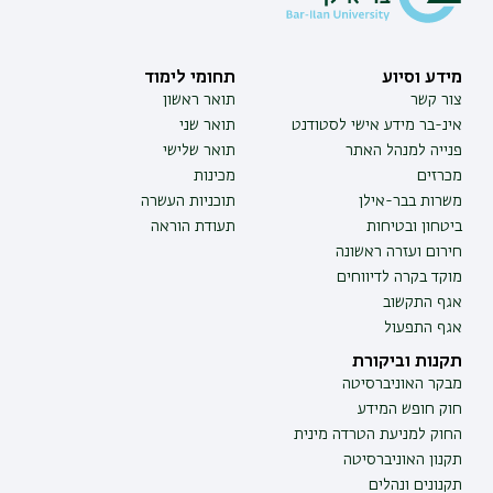
מידע וסיוע
תחומי לימוד
צור קשר
תואר ראשון
אינ-בר מידע אישי לסטודנט
תואר שני
פנייה למנהל האתר
תואר שלישי
מכרזים
מכינות
משרות בבר-אילן
תוכניות העשרה
ביטחון ובטיחות
תעודת הוראה
חירום ועזרה ראשונה
מוקד בקרה לדיווחים
אגף התקשוב
אגף התפעול
תקנות וביקורת
מבקר האוניברסיטה
חוק חופש המידע
החוק למניעת הטרדה מינית
תקנון האוניברסיטה
תקנונים ונהלים