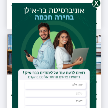
עבודות ליצירת הסדר חדש של תנועת כלי רכב ברחוב ז׳בוטינסקי,
בקטע שבין כיכר ישראל לרחוב אנצו סירני
21.07.2026 | ו אב
הארכת שעות הפעילות של ספריות בר-אילן
לרגל תקופת המבחנים, שש מספריות האוניברסיטה מאריכות את
שעות הפעילות שלהן