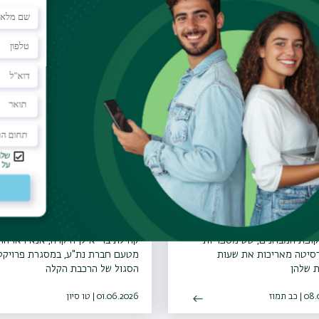
עוד פרסומים שיעניינו אותך
ת שעות הפעילות של
הסדר תנועה חדש בצומ
ת בר-אילן
שער דהאן (10)
קופת המבחנים, שש מספריות
קהילת בר-אילן היקרה, אנא ראו הו
רסיטה מאריכות את שעות
מטעם חברת נת"ע, במסגרת פרויקט
 שלהן
הסגול של הרכבת הקלה
ב תמוז
01.06.2026 | טו סיון