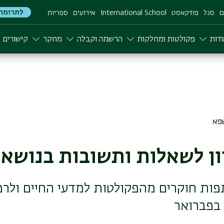
לתרומה
ם
סגל
פודקאסט
International School
אירועים
ספריות
דות
פקולטות ומחלקות
הרשמה וקבלה
מחקר
קישורים
ון לשאלות ותשובות בנושא 
ות חוקרים מהפקולטות למדעי החיים ולרפ