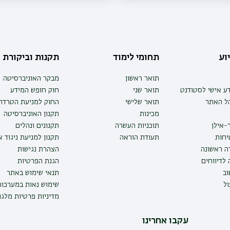
וע
תחומי לימוד
תקנות וביקורת
תואר ראשון
מבקר האוניברסיטה
ע אישי לסטודנט
תואר שני
חוק חופש המידע
הל האתר
תואר שלישי
החוק למניעת הטרדה 
מכינות
תקנון האוניברסיטה
-אילן
תוכניות העשרה
תקנונים ונהלים
יחות
תעודת הוראה
תקנון למניעת ניגוד 
ה ראשונה
הצהרת נגישות
לדיווחים
הגנת הפרטיות
ב
תנאי שימוש באתר
ל
שימוש נאות במערכו
מדיניות פרטיות מלגו
עקבו אחרינו