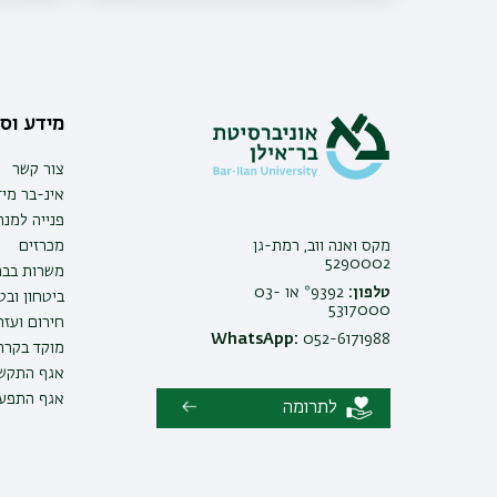
מידע וסי
צור קשר
אינ-בר מיד
פנייה למנ
מקס ואנה ווב, רמת-גן
מכרזים
5290002
משרות בבר
טלפון:
9392* או 03-
ביטחון ובט
5317000
חירום ועזר
WhatsApp:
052-6171988
מוקד בקרה 
אגף התקשו
אגף התפעו
לתרומה