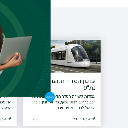
עדכון הסדרי תנועה מחברת
הארכ
נת"ע
ספריו
עבודות ליצירת הסדר חדש של תנועת כלי
לרגל ת
רכב ברחוב ז׳בוטינסקי, בקטע שבין כיכר
האוניב
ישראל לרחוב אנצו סירני
הפעילות
21.07.2026 | ו אב
08.07.2026 | כ