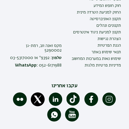
חוק חופש המידע
החוק למניעת הטרדה מינית
תקנון האוניברסיטה
תקנונים ונהלים
תקנון למניעת ניגוד אינטרסים
הצהרת נגישות
הגנת הפרטיות
מקס ואנה ווב, רמת-גן
5290002
תנאי שימוש באתר
טלפון:
9392* או 03-5317000
שימוש נאות במערכות המחשוב
מדיניות פרטיות מלגות
052-6171988
WhatsApp:
עקבו אחרינו