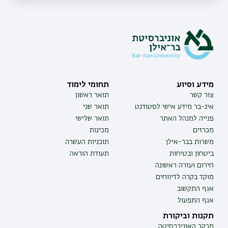
מידע וסיוע
תחומי לימוד
צור קשר
תואר ראשון
אינ-בר מידע אישי לסטודנט
תואר שני
פנייה למנהל האתר
תואר שלישי
מכרזים
מכינות
משרות בבר-אילן
תוכניות העשרה
ביטחון ובטיחות
תעודת הוראה
חירום ועזרה ראשונה
מוקד בקרה לדיווחים
אגף התקשוב
אגף התפעול
תקנות וביקורת
מבקר האוניברסיטה