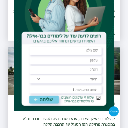
לרגל תקופת המבחנים, שש מספריות האוניברסיטה מאריכות את
שעות הפעילות שלהן
08.07.2026 | כב תמוז
הסדר תנועה חדש בצומת שער דהאן (10)
קהילת בר-אילן היקרה, אנא ראו הודעה מטעם חברת נת"ע,
במסגרת פרויקט הקו הסגול של הרכבת הקלה