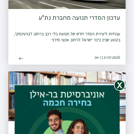
עדכון הסדרי תנועה מחברת נת"ע
עבודות ליצירת הסדר חדש של תנועת כלי רכב ברחוב ז׳בוטינסקי,
בקטע שבין כיכר ישראל לרחוב אנצו סירני
21.07.2026 | ו אב
הארכת שעות הפעילות של ספריות בר-אילן