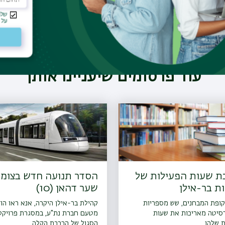
עוד פרסומים שיעניינו אותך
ת שעות הפעילות של
הסדר תנועה חדש בצומ
ת בר-אילן
שער דהאן (10)
קופת המבחנים, שש מספריות
קהילת בר-אילן היקרה, אנא ראו הו
רסיטה מאריכות את שעות
מטעם חברת נת"ע, במסגרת פרויקט
 שלהן
הסגול של הרכבת הקלה