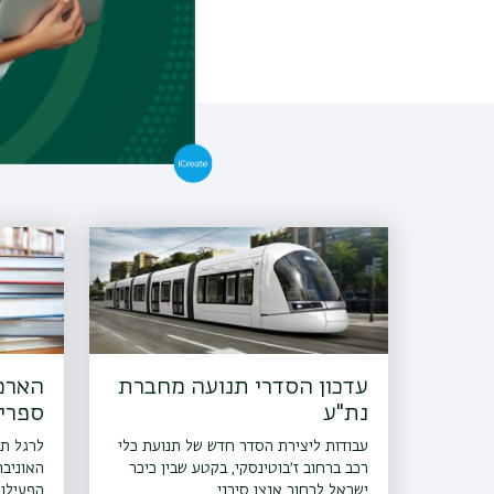
עדכון הסדרי תנועה מחברת
הארכ
נת"ע
ספריו
עבודות ליצירת הסדר חדש של תנועת כלי
לרגל ת
רכב ברחוב ז׳בוטינסקי, בקטע שבין כיכר
האוניב
ישראל לרחוב אנצו סירני
הפעילות