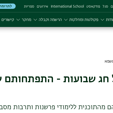
לתרומה
ם
סגל
פודקאסט
International School
אירועים
ספריות
דות
פקולטות ומחלקות
הרשמה וקבלה
מחקר
קישורים
ל חג שבועות - התפתחותם ש
הם מהתוכנית ללימודי פרשנות ותרבות מסבי