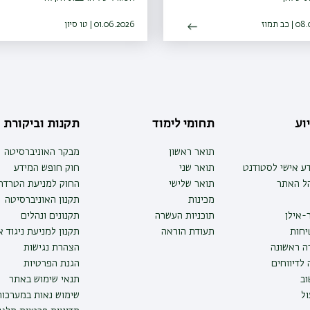
ב תמוז
01.06.2026 | טו סיון
וע
תחומי לימוד
תקנות וביקורת
תואר ראשון
מבקר האוניברסיטה
ע אישי לסטודנט
תואר שני
חוק חופש המידע
הל האתר
תואר שלישי
החוק למניעת הטרדה 
מכינות
תקנון האוניברסיטה
-אילן
תוכניות העשרה
תקנונים ונהלים
יחות
תעודת הוראה
תקנון למניעת ניגוד 
ה ראשונה
הצהרת נגישות
לדיווחים
הגנת הפרטיות
ב
תנאי שימוש באתר
ל
שימוש נאות במערכו