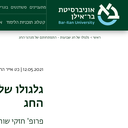
Skip
מתעניינים
סטודנטים
בוגרי
to
main
content
קטלוג תוכניות הלימוד
או
ראשי
גלגולו של חג שבועות - התפתחותם של מנהגי החג
12.05.2021 | כט אייר התשפא
גלגולו ש
החג
פרופ' חזקי שו