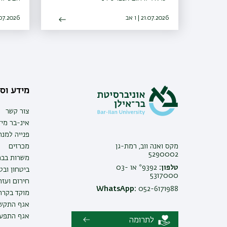
21.07.2026 | ו אב
08.07.2026 | כ
מידע וסי
צור קשר
אינ-בר מיד
פנייה למנ
מקס ואנה ווב, רמת-גן
מכרזים
5290002
משרות בבר
טלפון:
9392* או 03-
ביטחון ובט
5317000
חירום ועזר
WhatsApp:
052-6171988
מוקד בקרה 
אגף התקשו
אגף התפעו
לתרומה