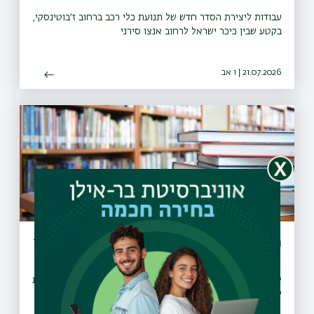
עבודות ליצירת הסדר חדש של תנועת כלי רכב ברחוב ז׳בוטינסקי,
בקטע שבין כיכר ישראל לרחוב אנצו סירני
21.07.2026 | ו אב
הארכת שעות הפעילות של ספריות בר-אילן
לרגל תקופת המבחנים, שש מספריות האוניברסיטה מאריכות את
שעות הפעילות שלהן