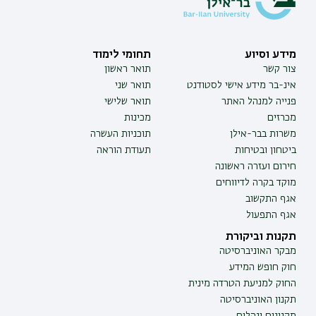
מידע וסיוע
תחומי לימוד
צור קשר
תואר ראשון
אינ-בר מידע אישי לסטודנט
תואר שני
פנייה למנהל האתר
תואר שלישי
מכרזים
מכינות
משרות בבר-אילן
תוכניות העשרה
ביטחון ובטיחות
תעודת הוראה
חירום ועזרה ראשונה
מוקד בקרה לדיווחים
אגף התקשוב
אגף התפעול
תקנות וביקורת
מבקר האוניברסיטה
חוק חופש המידע
החוק למניעת הטרדה מינית
תקנון האוניברסיטה
תקנונים ונהלים