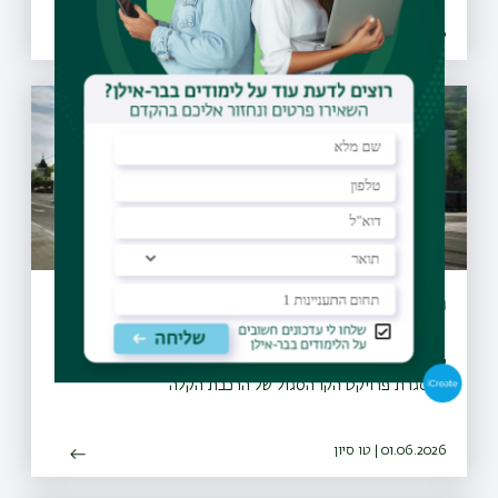
08.07.2026 | כב תמוז
הסדר תנועה חדש בצומת שער דהאן (10)
קהילת בר-אילן היקרה, אנא ראו הודעה מטעם חברת נת"ע,
במסגרת פרויקט הקו הסגול של הרכבת הקלה
01.06.2026 | טו סיון