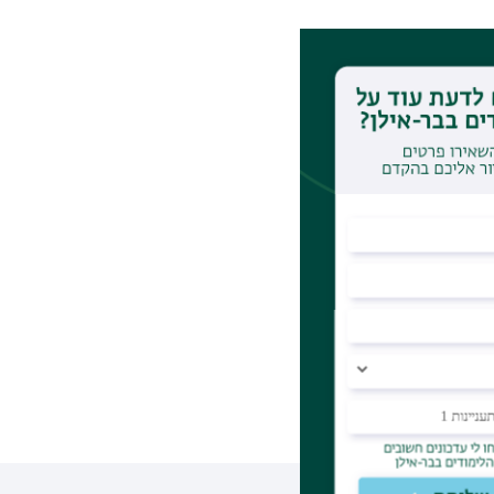
פט, משפיעה על
 אריאל בנדור
 התפתחה בעולם
כיצד ראוי
מי. עקבו אחרינו