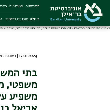
Skip
מתעניינים
סטודנטים
בוגרי
to
main
content
קטלוג תוכניות הלימוד
או
ראשי
בתי המשפט החדשים - 10# מהו ריאליזם משפטי, מתי הוא הופך וולגרי, ואיך הוא משפיע עלינו? פרופ' מיכל אלברשטין ופרופ' אריאל בנדור
17.01.2024 | ו שבט התשפד
משפטי, מת
משפיע עלי
אריאל בנד