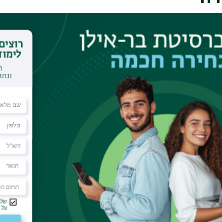
כיצד תנועה שביקשה לפני כ-100 שנים לחולל מהפיכה בעולם המש
המציאות המשפטית בישראל של 2024? פרופ' מיכל אלברשטין ופרופ'
 מסבירים מהי תנועת הריאליזם המשפטי, כיצד היא
מים עקרונותיה כריאליזם וולגארי? בנוסף, הם מסבירים 
ם משפטי מופרז באמצעות חינוך משפטי מעמיק ובינתחו
https://bit.ly/whatsapp_channel_bar