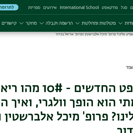
לתרומה
ם
סגל
פודקאסט
International School
אירועים
ספריות
דות
פקולטות ומחלקות
הרשמה וקבלה
מחקר
קישורים
בתי המשפט החדשים - 10# 
י הוא הופך וולגרי, ואיך ה
נו? פרופ' מיכל אלברשטין ו
ור