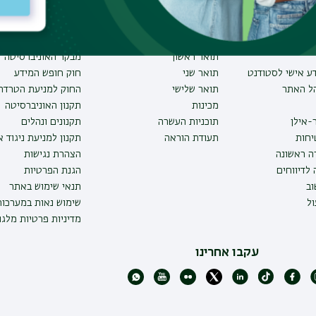
וע
תחומי לימוד
תקנות וביקורת
תואר ראשון
מבקר האוניברסיטה
ע אישי לסטודנט
תואר שני
חוק חופש המידע
הל האתר
תואר שלישי
החוק למניעת הטרדה 
מכינות
תקנון האוניברסיטה
-אילן
תוכניות העשרה
תקנונים ונהלים
יחות
תעודת הוראה
תקנון למניעת ניגוד 
ה ראשונה
הצהרת נגישות
לדיווחים
הגנת הפרטיות
ב
תנאי שימוש באתר
ל
שימוש נאות במערכו
מדיניות פרטיות מלגו
עקבו אחרינו