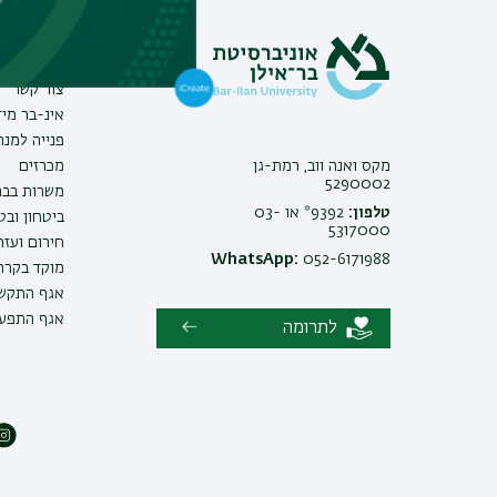
מידע וסי
צור קשר
אינ-בר מיד
פנייה למנ
מקס ואנה ווב, רמת-גן
מכרזים
5290002
משרות בבר
טלפון:
9392* או 03-
ביטחון ובט
5317000
חירום ועזר
WhatsApp:
052-6171988
מוקד בקרה 
אגף התקשו
אגף התפעו
לתרומה