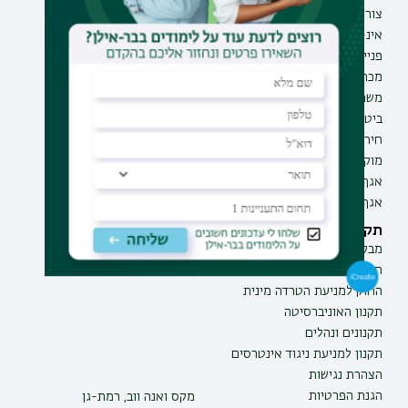
צור קשר
תואר ראשון
אינ-בר מידע אישי לסטודנט
תואר שני
פנייה למנהל האתר
תואר שלישי
מכרזים
מכינות
משרות בבר-אילן
תוכניות העשרה
ביטחון ובטיחות
תעודת הוראה
חירום ועזרה ראשונה
מוקד בקרה לדיווחים
אגף התקשוב
אגף התפעול
תקנות וביקורת
מבקר האוניברסיטה
חוק חופש המידע
החוק למניעת הטרדה מינית
תקנון האוניברסיטה
תקנונים ונהלים
תקנון למניעת ניגוד אינטרסים
הצהרת נגישות
הגנת הפרטיות
מקס ואנה ווב, רמת-גן