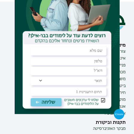
מידע וסיוע
תחומי לימוד
צור קשר
תואר ראשון
אינ-בר מידע אישי לסטודנט
תואר שני
פנייה למנהל האתר
תואר שלישי
מכרזים
מכינות
משרות בבר-אילן
תוכניות העשרה
ביטחון ובטיחות
תעודת הוראה
חירום ועזרה ראשונה
מוקד בקרה לדיווחים
אגף התקשוב
אגף התפעול
תקנות וביקורת
מבקר האוניברסיטה