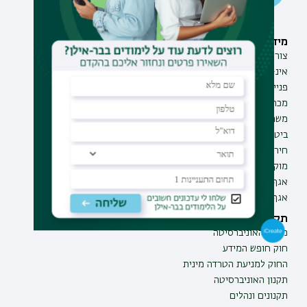
מידע וסיוע
תחומי לימוד
צור קשר
תואר ראשון
אינ-בר מידע אישי לסטודנט
תואר שני
פנייה למנהל האתר
תואר שלישי
מכרזים
מכינות
משרות בבר-אילן
תוכניות העשרה
ביטחון ובטיחות
תעודת הוראה
חירום ועזרה ראשונה
מוקד בקרה לדיווחים
אגף התקשוב
אגף התפעול
תקנות וביקורת
מבקר האוניברסיטה
חוק חופש המידע
החוק למניעת הטרדה מינית
תקנון האוניברסיטה
תקנונים ונהלים