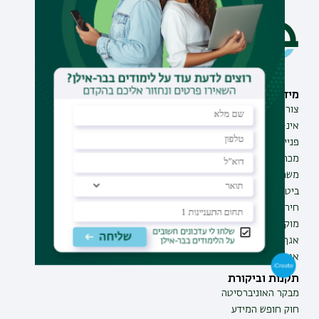
מידע וסיוע
תחומי לימוד
צור קשר
תואר ראשון
אינ-בר מידע אישי לסטודנט
תואר שני
פנייה למנהל האתר
תואר שלישי
מכרזים
מכינות
משרות בבר-אילן
תוכניות העשרה
ביטחון ובטיחות
תעודת הוראה
חירום ועזרה ראשונה
מוקד בקרה לדיווחים
אגף התקשוב
אגף התפעול
תקנות וביקורת
מבקר האוניברסיטה
חוק חופש המידע