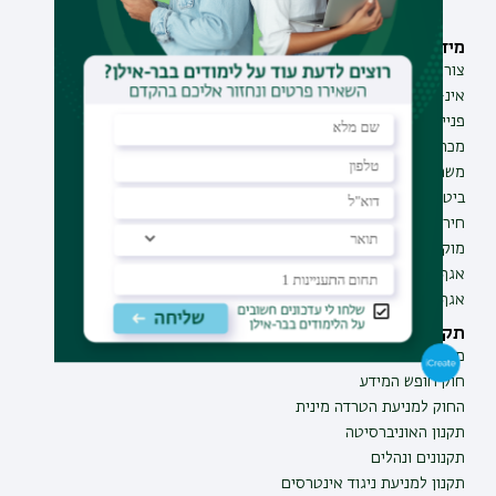
מידע וסיוע
תחומי לימוד
צור קשר
תואר ראשון
אינ-בר מידע אישי לסטודנט
תואר שני
פנייה למנהל האתר
תואר שלישי
מכרזים
מכינות
משרות בבר-אילן
תוכניות העשרה
ביטחון ובטיחות
תעודת הוראה
חירום ועזרה ראשונה
מוקד בקרה לדיווחים
אגף התקשוב
אגף התפעול
תקנות וביקורת
מבקר האוניברסיטה
חוק חופש המידע
החוק למניעת הטרדה מינית
תקנון האוניברסיטה
תקנונים ונהלים
תקנון למניעת ניגוד אינטרסים