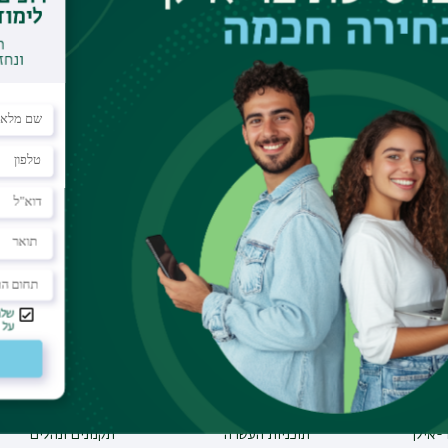
ות עם הבהגווד גיטה וטקסטים נוספים בקאנון ההינדי.
וע
תחומי לימוד
תקנות וביקורת
תואר ראשון
מבקר האוניברסיטה
ע אישי לסטודנט
תואר שני
חוק חופש המידע
הל האתר
תואר שלישי
החוק למניעת הטרדה 
מכינות
תקנון האוניברסיטה
-אילן
תוכניות העשרה
תקנונים ונהלים