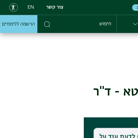
צור קשר
EN
הרשמה ללימודים
חיפוש
בהגווד גיטא - ד"ר
 דת חשובה זאת? ד"ר
ה של הדת