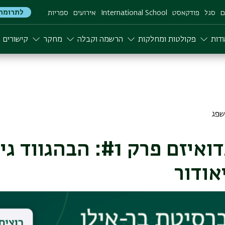
לתרומה
ם
סגל
פודקאסט
International School
אירועים
ספריות
דות
פקולטות ומחלקות
הרשמה וקבלה
מחקר
קישורים
מהו ההינדואיזם פרק #1: ה
אודור
הידנואיזם היא דתם של 80 אחוזים מתושבי הודו. מה אנו יודעים על
תוכנית הרב-תחומית במדעי הרוח מספר על ההיסטורי