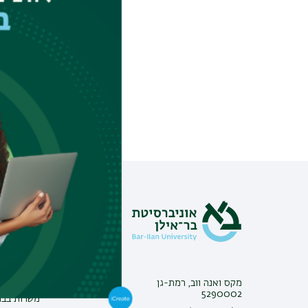
החשובה ועורך היכר
מידע וסי
צור קשר
אינ-בר מיד
פנייה למנ
מקס ואנה ווב, רמת-גן
מכרזים
5290002
משרות בבר