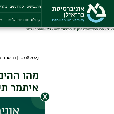
Skip
מתעניינים
סטודנטים
בוגרי
to
main
content
קטלוג תוכניות הלימוד
או
ראשי
מהו ההינדואיזם פרק #1: הבהגווד גיטא - ד"ר איתמר תיאודור
10.08.2023 | כב אב התשפג
איתמר תי
איתמר תיאודור מה