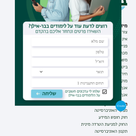
מידע וסיוע
תחומי לימוד
צור קשר
תואר ראשון
אינ-בר מידע אישי לסטודנט
תואר שני
פנייה למנהל האתר
תואר שלישי
מכרזים
מכינות
משרות בבר-אילן
תוכניות העשרה
ביטחון ובטיחות
תעודת הוראה
חירום ועזרה ראשונה
מוקד בקרה לדיווחים
אגף התקשוב
אגף התפעול
תקנות וביקורת
מבקר האוניברסיטה
חוק חופש המידע
החוק למניעת הטרדה מינית
תקנון האוניברסיטה