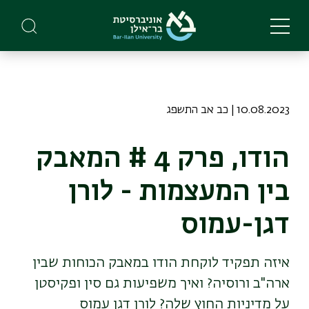
Skip
to
main
content
10.08.2023 | כב אב התשפג
הודו, פרק 4 # המאבק
בין המעצמות - לורן
דגן-עמוס
איזה תפקיד לוקחת הודו במאבק הכוחות שבין
ארה"ב ורוסיה? ואיך משפיעות גם סין ופקיסטן
על מדיניות החוץ שלה? לורן דגן עמוס