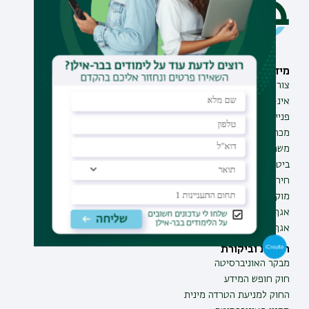
מידע וסיוע
תחומי לימוד
צור קשר
תואר ראשון
אינ-בר מידע אישי לסטודנט
תואר שני
פנייה למנהל האתר
תואר שלישי
מכרזים
מכינות
משרות בבר-אילן
תוכניות העשרה
ביטחון ובטיחות
תעודת הוראה
חירום ועזרה ראשונה
מוקד בקרה לדיווחים
אגף התקשוב
אגף התפעול
תקנות וביקורת
מבקר האוניברסיטה
חוק חופש המידע
החוק למניעת הטרדה מינית