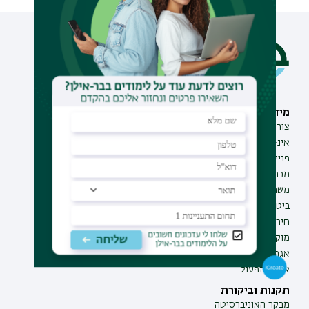
מידע וסיוע
תחומי לימוד
צור קשר
תואר ראשון
אינ-בר מידע אישי לסטודנט
תואר שני
פנייה למנהל האתר
תואר שלישי
מכרזים
מכינות
משרות בבר-אילן
תוכניות העשרה
ביטחון ובטיחות
תעודת הוראה
חירום ועזרה ראשונה
מוקד בקרה לדיווחים
אגף התקשוב
אגף התפעול
תקנות וביקורת
מבקר האוניברסיטה