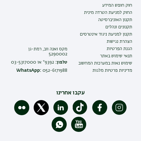
חוק חופש המידע
החוק למניעת הטרדה מינית
תקנון האוניברסיטה
תקנונים ונהלים
תקנון למניעת ניגוד אינטרסים
הצהרת נגישות
הגנת הפרטיות
מקס ואנה ווב, רמת-גן
5290002
תנאי שימוש באתר
טלפון:
9392* או 03-5317000
שימוש נאות במערכות המחשוב
מדיניות פרטיות מלגות
052-6171988
WhatsApp:
עקבו אחרינו