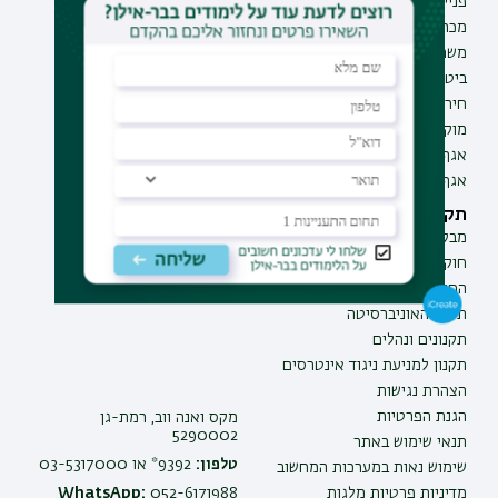
פנייה למנהל האתר
תואר שלישי
מכרזים
מכינות
משרות בבר-אילן
תוכניות העשרה
ביטחון ובטיחות
תעודת הוראה
חירום ועזרה ראשונה
מוקד בקרה לדיווחים
אגף התקשוב
אגף התפעול
תקנות וביקורת
מבקר האוניברסיטה
חוק חופש המידע
החוק למניעת הטרדה מינית
תקנון האוניברסיטה
תקנונים ונהלים
תקנון למניעת ניגוד אינטרסים
הצהרת נגישות
הגנת הפרטיות
מקס ואנה ווב, רמת-גן
5290002
תנאי שימוש באתר
טלפון:
9392* או 03-5317000
שימוש נאות במערכות המחשוב
מדיניות פרטיות מלגות
052-6171988
WhatsApp: