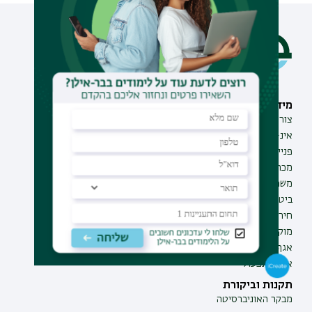
מידע וסיוע
תחומי לימוד
צור קשר
תואר ראשון
אינ-בר מידע אישי לסטודנט
תואר שני
פנייה למנהל האתר
תואר שלישי
מכרזים
מכינות
משרות בבר-אילן
תוכניות העשרה
ביטחון ובטיחות
תעודת הוראה
חירום ועזרה ראשונה
מוקד בקרה לדיווחים
אגף התקשוב
אגף התפעול
תקנות וביקורת
מבקר האוניברסיטה