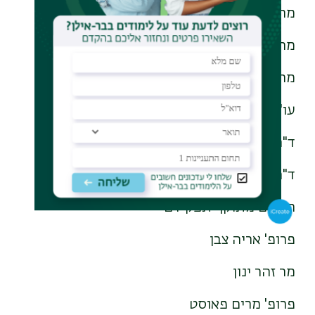
מר עמנואל קרוניץ
מר אפרים קריאל
מר עמיקם שורר
עו"ד עזגד שטרן
ד"ר דבורה שטרסבורגר
ד"ר אהוד שפירא
חברים מתוקף תפקידם
פרופ' אריה צבן
מר זהר ינון
פרופ' מרים פאוסט