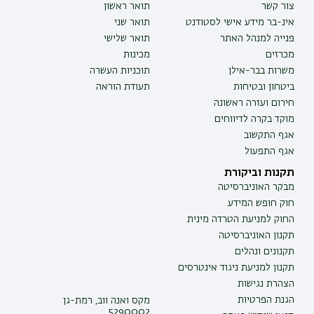
צור קשר
תואר ראשון
אינ-בר מידע אישי לסטודנט
תואר שני
פנייה למנהל האתר
תואר שלישי
מכרזים
מכינות
משרות בבר-אילן
תוכניות העשרה
ביטחון ובטיחות
תעודת הוראה
חירום ועזרה ראשונה
מוקד בקרה לדיווחים
אגף התקשוב
אגף התפעול
תקנות וביקורת
מבקר האוניברסיטה
חוק חופש המידע
החוק למניעת הטרדה מינית
תקנון האוניברסיטה
תקנונים ונהלים
תקנון למניעת ניגוד אינטרסים
הצהרת נגישות
הגנת הפרטיות
מקס ואנה ווב, רמת-גן
5290002