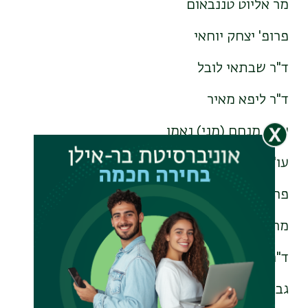
מר אליוט טננבאום
פרופ' יצחק יוחאי
ד"ר שבתאי לובל
ד"ר ליפא מאיר
עו"ד מנחם (מני) נאמן
עו"ד משה נוה
פרופ' יהודה סקורניק
מר משה פודהורצר
ד"ר יאיר פרידמן
גב' נגה קינן