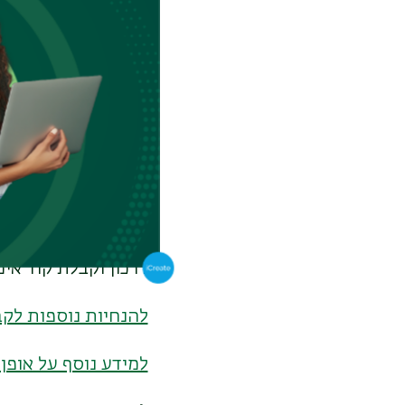
סטודנטים -
ניתן לפנ
סגל האוניברסיטה –
חשבון 365
במהלך הלימודים תז
הכולל רישוי לתוכנו
כ-24 שעות לאחר ביצוע רישום לקורסים.
בכניסה הראשונה לח
דרכון וקבלת קוד אימ
להנחיות נוספות לק
למידע נוסף על אופן