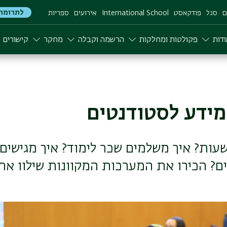
לתרומה
ם
סגל
פודקאסט
International School
אירועים
ספריות
דות
פקולטות ומחלקות
הרשמה וקבלה
מחקר
קישורים
ידע לסטודנטים
ות? איך משלמים שכר לימוד? איך מגישים 
ם? הכירו את המערכות המקוונות שילוו את