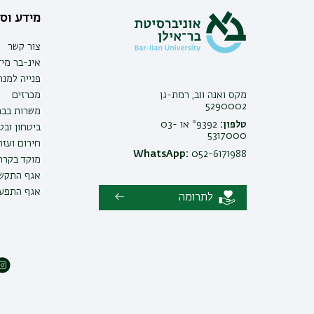
מידע וסי
צור קשר
אינ-בר מיד
פנייה למנ
מקס ואנה ווב, רמת-גן
מכרזים
5290002
משרות בבר
טלפון:
9392* או 03-
ביטחון ובט
5317000
חירום ועזר
WhatsApp:
052-6171988
מוקד בקרה 
אגף התקשו
אגף התפעו
לתרומה