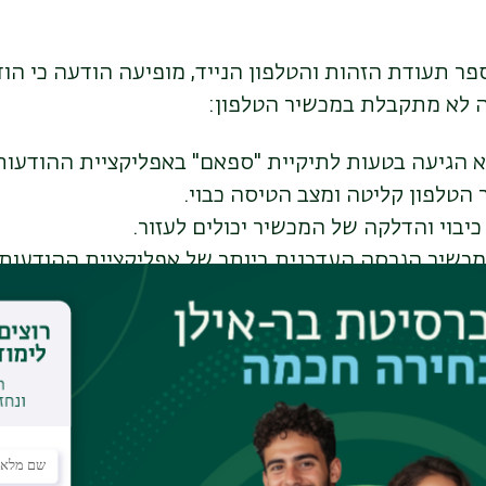
ר תעודת הזהות והטלפון הנייד, מופיעה הודעה כי הו
ה לא מתקבלת במכשיר הטלפון:
 הגיעה בטעות לתיקיית "ספאם" באפליקציית ההודעות 
 הטלפון
קליטה
ומצב
הטיסה כבוי.
כיבוי והדלקה
של המכשיר יכולים לעזור.
מכשיר
הגרסה העדכנית ביותר של אפליקציית ההודעות.
נוי במכשיר
הטלפון (אם אין מקום אחסון פנוי במכשיר, 
ה לשלוח או לקבל הודעות).
חים
לשלוח ולקבל הודעות ממספרים אחרים.
פות:
הנחיות לאנדרואיד
|
הנחיות ל-
IOS