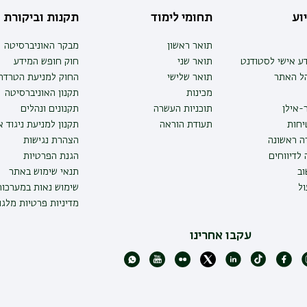
וע
תחומי לימוד
תקנות וביקורת
תואר ראשון
מבקר האוניברסיטה
ע אישי לסטודנט
תואר שני
חוק חופש המידע
הל האתר
תואר שלישי
החוק למניעת הטרדה 
מכינות
תקנון האוניברסיטה
-אילן
תוכניות העשרה
תקנונים ונהלים
יחות
תעודת הוראה
תקנון למניעת ניגוד 
ה ראשונה
הצהרת נגישות
לדיווחים
הגנת הפרטיות
ב
תנאי שימוש באתר
ל
שימוש נאות במערכו
מדיניות פרטיות מלגו
עקבו אחרינו