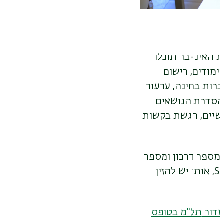
 האינ-בר תוכלו
מודים, רישום
רות בחינה, ערעור
להסדרת הנושאים
שיים, הגשת בקשות
תעודת זהות (9 ספרות) או מספר דרכון ומספר
טלפון נייד (ללא רווחים ומקף). לאחר מכן תקבלו קוד אימות חד-פעמי ב-SMS, אותו יש להזין
דור
תל"מ
בטופס