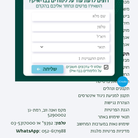
מכרזים
מכינות
משרות בבר-אילן
תוכניות העשרה
ביטחון ובטיחות
תעודת הוראה
חירום ועזרה ראשונה
מוקד בקרה לדיווחים
אגף התקשוב
אגף התפעול
תקנות וביקורת
מבקר האוניברסיטה
חוק חופש המידע
החוק למניעת הטרדה מינית
תקנון האוניברסיטה
תקנונים ונהלים
תקנון למניעת ניגוד אינטרסים
הצהרת נגישות
הגנת הפרטיות
מקס ואנה ווב, רמת-גן
5290002
תנאי שימוש באתר
טלפון:
9392* או 03-5317000
שימוש נאות במערכות המחשוב
מדיניות פרטיות מלגות
052-6171988
WhatsApp: