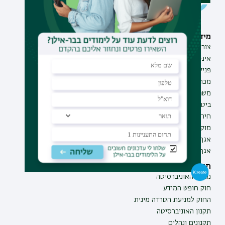
מידע וסיוע
תחומי לימוד
צור קשר
תואר ראשון
אינ-בר מידע אישי לסטודנט
תואר שני
פנייה למנהל האתר
תואר שלישי
מכרזים
מכינות
משרות בבר-אילן
תוכניות העשרה
ביטחון ובטיחות
תעודת הוראה
חירום ועזרה ראשונה
מוקד בקרה לדיווחים
אגף התקשוב
אגף התפעול
תקנות וביקורת
מבקר האוניברסיטה
חוק חופש המידע
החוק למניעת הטרדה מינית
תקנון האוניברסיטה
תקנונים ונהלים