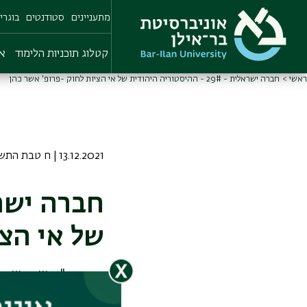
Skip
מתעניינים
סטודנטים
בוגרי
to
main
content
קטלוג תוכניות הלימוד
או
ראשי
חברה ישראלית - 29# - ההיסטוריה היהודית של אי הציות לחוק -פרופ' אשר כהן
13.12.2021 | ח טבת התשפב
של אי הצי
בספרו "איש הישר ב
התרבות הישראלית 