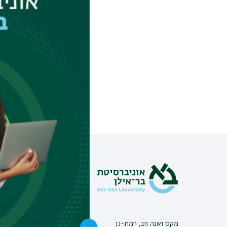
הספר לתקשורת בוח
שחוזרת ומופיעה מ
מידע וסי
צור קשר
אינ-בר מיד
פנייה למנ
מקס ואנה ווב, רמת-גן
מכרזים