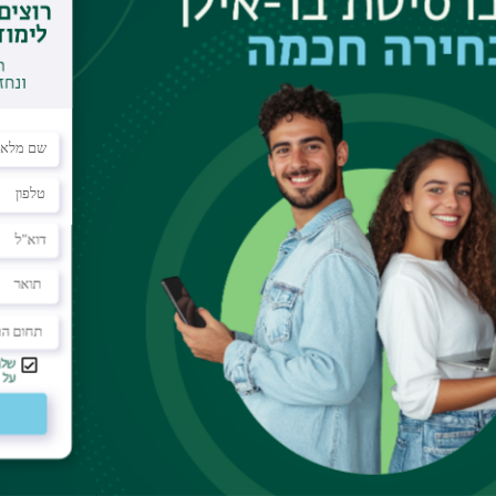
ן את היחס לחוק בתרבות הישראלית ומסביר את תופעת
תקופת המנדט הבריטי ועד הגל השני של הקורונה.
וע
תחומי לימוד
תקנות וביקורת
תואר ראשון
מבקר האוניברסיטה
ע אישי לסטודנט
תואר שני
חוק חופש המידע
הל האתר
תואר שלישי
החוק למניעת הטרדה 
מכינות
תקנון האוניברסיטה