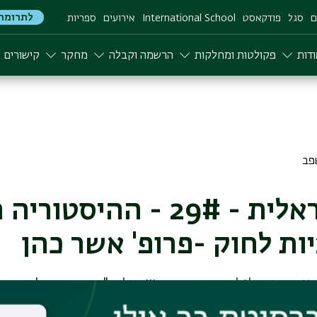
לתרומה
ם
סגל
פודקאסט
International School
אירועים
ספריות
דות
פקולטות ומחלקות
הרשמה וקבלה
מחקר
קישורים
חברה ישראלית - 29# - ההיס
ות לחוק -פרופ' אשר כהן
עיניו: אי-לגליזם בחברה הישראלית", דיבר פרופ' אהוד
שלעיתים מקלה ראש במקרים של אי ציות לחוק. פרופ' 