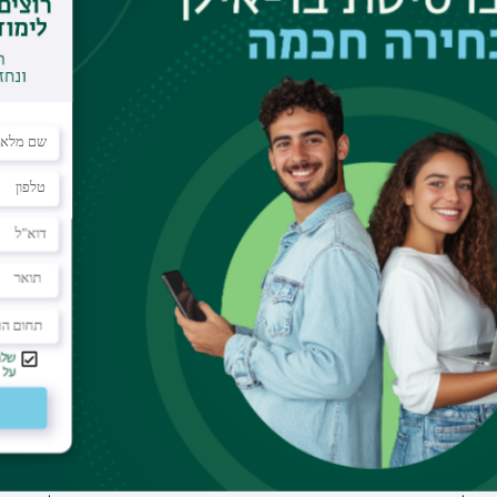
תי רונאל, מהמחלקה לקרימינולוגיה, שניתנה במרתון ה
עקבו אחרינו גם בוואטצאפ
וע
תחומי לימוד
תקנות וביקורת
תואר ראשון
מבקר האוניברסיטה
ע אישי לסטודנט
תואר שני
חוק חופש המידע
הל האתר
תואר שלישי
החוק למניעת הטרדה 
מכינות
תקנון האוניברסיטה