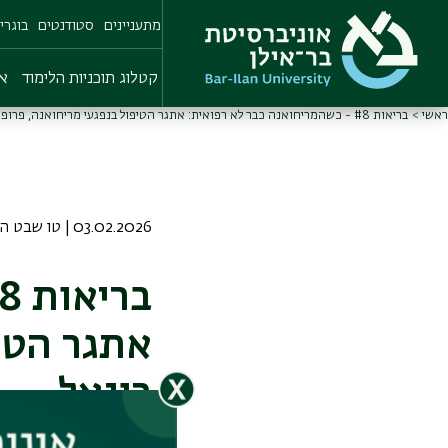
Skip
מתעניינים
סטודנטים
בוגרי
to
main
content
קטלוג תוכניות הלימוד
או
ראשי
בריאות #8 - כשהמריחואנה כבר לא רפואית: אתגר הטיפול בנפגעי מריחואנה, פרופ' נתי רונאל
03.02.2026 | טו שבט התשפו
אתגר הטיפ
רונאל