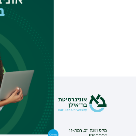
הרצאתו של פרופ' נ
בנוסח TED, בנושא רפואה ובריאות.
מידע וסי
צור קשר
אינ-בר מיד
פנייה למנ
מקס ואנה ווב, רמת-גן
מכרזים
5290002