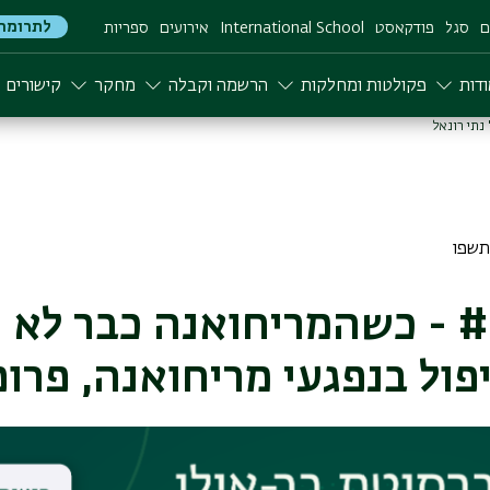
לתרומה
ם
סגל
פודקאסט
International School
אירועים
ספריות
דות
פקולטות ומחלקות
הרשמה וקבלה
מחקר
קישורים
בריאות #8 - כשהמריחואנה כבר ל
ול בנפגעי מריחואנה, פרופ'