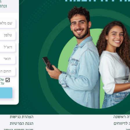
וע
תחומי לימוד
תקנות וביקורת
תואר ראשון
מבקר האוניברסיטה
ע אישי לסטודנט
תואר שני
חוק חופש המידע
הל האתר
תואר שלישי
החוק למניעת הטרדה 
מכינות
תקנון האוניברסיטה
-אילן
תוכניות העשרה
תקנונים ונהלים
יחות
תעודת הוראה
תקנון למניעת ניגוד 
ה ראשונה
הצהרת נגישות
לדיווחים
הגנת הפרטיות