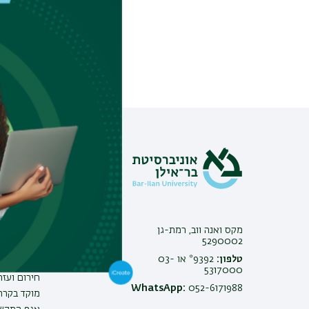
מידע וסי
צור קשר
אינ-בר מיד
פנייה למנ
מקס ואנה ווב, רמת-גן
מכרזים
5290002
משרות בבר
טלפון:
9392* או 03-
ביטחון ובט
5317000
חירום ועזר
WhatsApp:
052-6171988
מוקד בקרה 