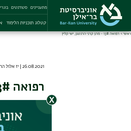
Skip
מתעניינים
סטודנטים
בוגרי
to
main
content
קטלוג תוכניות הלימוד
או
ראשי
רפואה 13# - מהן קרני הרנטגן, ישי קליין
26.08.2021 | יז אלול התשפא
רפואה 13# - מהן קרני הרנטגן, ישי קליין
מהן אותן קרני רנט
מתאר כיצד גילו או