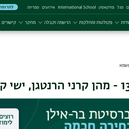
לתרומה
ם
סגל
פודקאסט
International School
אירועים
ספריות
דות
פקולטות ומחלקות
הרשמה וקבלה
מחקר
קישורים
גן שעולם הרפואה נסמך עליהן לא מעט? ישי קליין מהמ
תן, מה השימושים שעושים בהן, ומהם הפיתוחים העתיד