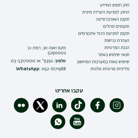
חוק חופש המידע
החוק למניעת הטרדה מינית
תקנון האוניברסיטה
תקנונים ונהלים
תקנון למניעת ניגוד אינטרסים
הצהרת נגישות
הגנת הפרטיות
מקס ואנה ווב, רמת-גן
5290002
תנאי שימוש באתר
טלפון:
9392* או 03-5317000
שימוש נאות במערכות המחשוב
מדיניות פרטיות מלגות
052-6171988
WhatsApp:
עקבו אחרינו