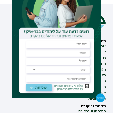
מידע וסיוע
תחומי לימוד
צור קשר
תואר ראשון
אינ-בר מידע אישי לסטודנט
תואר שני
פנייה למנהל האתר
תואר שלישי
מכרזים
מכינות
משרות בבר-אילן
תוכניות העשרה
ביטחון ובטיחות
תעודת הוראה
חירום ועזרה ראשונה
מוקד בקרה לדיווחים
אגף התקשוב
אגף התפעול
תקנות וביקורת
מבקר האוניברסיטה