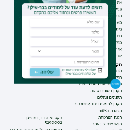
אינ-בר מידע אישי לסטודנט
תואר שני
פנייה למנהל האתר
תואר שלישי
מכרזים
מכינות
משרות בבר-אילן
תוכניות העשרה
ביטחון ובטיחות
תעודת הוראה
חירום ועזרה ראשונה
מוקד בקרה לדיווחים
אגף התקשוב
אגף התפעול
תקנות וביקורת
מבקר האוניברסיטה
חוק חופש המידע
החוק למניעת הטרדה מינית
תקנון האוניברסיטה
תקנונים ונהלים
תקנון למניעת ניגוד אינטרסים
הצהרת נגישות
הגנת הפרטיות
מקס ואנה ווב, רמת-גן
5290002
תנאי שימוש באתר