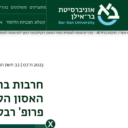
Skip
מתעניינים
סטודנטים
בוגרי
to
main
content
קטלוג תוכניות הלימוד
או
ראשי
חרבות ברזל 1# - מהי טראומה לאומית ומתי האסון הקולקטיבי הופך לטראומה לאומית? פרופ' רבקה תובל-משיח
07.11.2023 | כב חשון התשפד
האסון הק
פרופ' רב