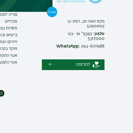
צור קשר
אינ-בר מיד
פנייה למנ
מקס ואנה ווב, רמת-גן
מכרזים
5290002
משרות בבר
טלפון:
9392* או 03-
ביטחון ובט
5317000
חירום ועזר
WhatsApp:
052-6171988
מוקד בקרה 
אגף התקשו
אגף התפעו
לתרומה