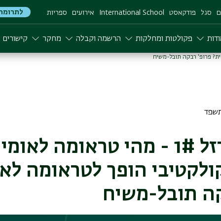
לתרומה
ם
סגל
פודקאסט
International School
אירועים
ספריות
דות
פקולטות ומחלקות
הרשמה וקבלה
מחקר
קישורים
חרבות ברזל 1# - מהי טראומה לא
ולקטיבי הופך לטראומה לאו
קה תובל-משיח