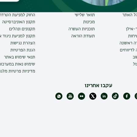
תואר ראשון
מבקר האוניברסיטה
ע אישי לסטודנט
תואר שני
חוק חופש המידע
הל האתר
תואר שלישי
החוק למניעת הטרדה 
מכינות
תקנון האוניברסיטה
-אילן
תוכניות העשרה
תקנונים ונהלים
יחות
תעודת הוראה
תקנון למניעת ניגוד 
ה ראשונה
הצהרת נגישות
לדיווחים
הגנת הפרטיות
ב
תנאי שימוש באתר
ל
שימוש נאות במערכו
מדיניות פרטיות מלגו
עקבו אחרינו