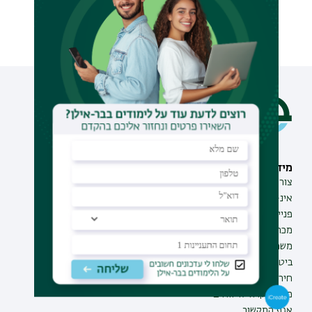
מידע וסיוע
תחומי לימוד
צור קשר
תואר ראשון
אינ-בר מידע אישי לסטודנט
תואר שני
פנייה למנהל האתר
תואר שלישי
מכרזים
מכינות
משרות בבר-אילן
תוכניות העשרה
ביטחון ובטיחות
תעודת הוראה
חירום ועזרה ראשונה
מוקד בקרה לדיווחים
אגף התקשוב