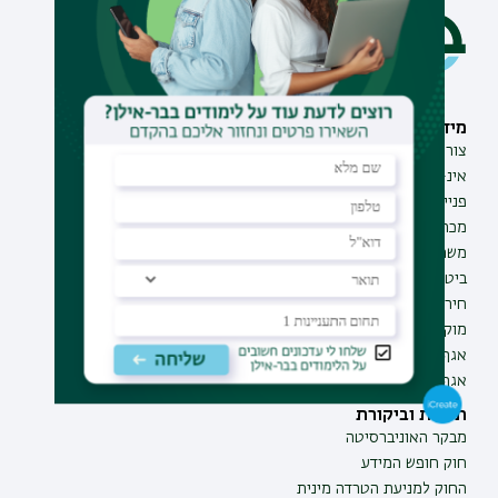
מידע וסיוע
תחומי לימוד
צור קשר
תואר ראשון
אינ-בר מידע אישי לסטודנט
תואר שני
פנייה למנהל האתר
תואר שלישי
מכרזים
מכינות
משרות בבר-אילן
תוכניות העשרה
ביטחון ובטיחות
תעודת הוראה
חירום ועזרה ראשונה
מוקד בקרה לדיווחים
אגף התקשוב
אגף התפעול
תקנות וביקורת
מבקר האוניברסיטה
חוק חופש המידע
החוק למניעת הטרדה מינית