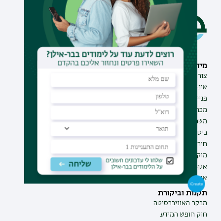
מידע וסיוע
תחומי לימוד
צור קשר
תואר ראשון
אינ-בר מידע אישי לסטודנט
תואר שני
פנייה למנהל האתר
תואר שלישי
מכרזים
מכינות
משרות בבר-אילן
תוכניות העשרה
ביטחון ובטיחות
תעודת הוראה
חירום ועזרה ראשונה
מוקד בקרה לדיווחים
אגף התקשוב
אגף התפעול
תקנות וביקורת
מבקר האוניברסיטה
חוק חופש המידע