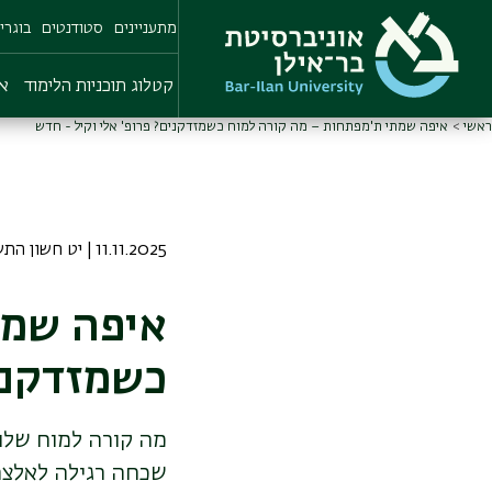
Skip
מתעניינים
סטודנטים
בוגרי
to
main
content
קטלוג תוכניות הלימוד
או
ראשי
איפה שמתי ת'מפתחות – מה קורה למוח כשמזדקנים? פרופ' אלי וקיל - חדש
11.11.2025 | יט חשון התשפו
איפה שמת
כשמזדקנים
מה קורה למוח שלנו
שכחה רגילה לאלצה