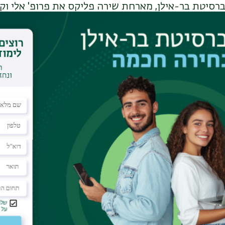
ברסיטת בר-אילן, מארחת שירה פליקס את פרופ' אלי וקיל
ר אילן. השיחה עוסקת בשינויים שעובר המוח בזקנה, בק
ע או להאט תהליכי הזדקנות מוחית. פרופ' וקיל מסביר ע
 על התפתחויות המחקריות בתחום ועל איך לשמור על ה
ם הסדרה מציע תשובות למי שתוהה איפה שם את המפ
לת במרכז סגול להזדקנות בריאה של הפקולטה למדעי הח
ת.
עקבו אחרינו גם בוואטצאפ