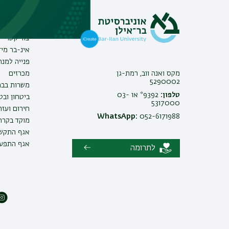
מידע וסי
צור קשר
אינ-בר מיד
פנייה למנ
מקס ואנה ווב, רמת-גן
מכרזים
5290002
משרות בבר
טלפון:
9392* או 03-
ביטחון ובט
5317000
חירום ועזר
WhatsApp:
052-6171988
מוקד בקרה 
אגף התקשו
אגף התפעו
לתרומה