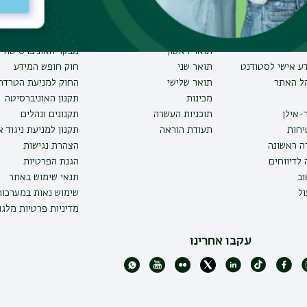
וע
תחומי לימוד
תקנות וביקורת
תואר ראשון
מבקר האוניברסיטה
ע אישי לסטודנט
תואר שני
חוק חופש המידע
הל האתר
תואר שלישי
החוק למניעת הטרדה 
מכינות
תקנון האוניברסיטה
-אילן
תוכניות העשרה
תקנונים ונהלים
יחות
תעודת הוראה
תקנון למניעת ניגוד 
ה ראשונה
הצהרת נגישות
לדיווחים
הגנת הפרטיות
ב
תנאי שימוש באתר
ל
שימוש נאות במערכו
מדיניות פרטיות מלגו
עקבו אחרינו