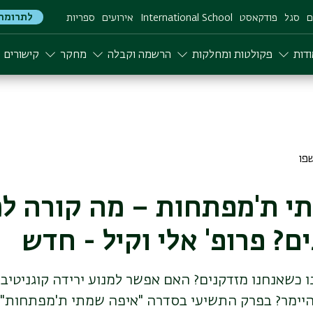
לתרומה
ם
סגל
פודקאסט
International School
אירועים
ספריות
דות
פקולטות ומחלקות
הרשמה וקבלה
מחקר
קישורים
י ת'מפתחות – מה קורה ל
? פרופ' אלי וקיל - חדש
 כשאנחנו מזדקנים? האם אפשר למנוע ירידה קוגניטיבי
יימר? בפרק התשיעי בסדרה "איפה שמתי ת'מפתחות",