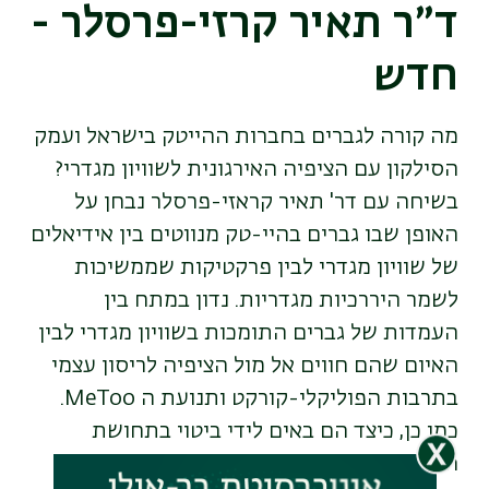
ד״ר תאיר קרזי-פרסלר -
חדש
מה קורה לגברים בחברות ההייטק בישראל ועמק
הסילקון עם הציפיה האירגונית לשוויון מגדרי?
בשיחה עם דר' תאיר קראזי-פרסלר נבחן על
האופן שבו גברים בהיי-טק מנווטים בין אידיאלים
של שוויון מגדרי לבין פרקטיקות שממשיכות
לשמר היררכיות מגדריות. נדון במתח בין
העמדות של גברים התומכות בשוויון מגדרי לבין
האיום שהם חווים אל מול הציפיה לריסון עצמי
בתרבות הפוליקלי-קורקט ותנועת ה MeToo.
כמו כן, כיצד הם באים לידי ביטוי בתחושת
הפגיעות שלהם להתפס כסקסיסטיים ובריסון