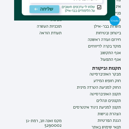
צור קשר
תואר ראשון
אינ-בר מידע אישי לסטודנט
תואר שני
פנייה למנהל האתר
תואר שלישי
מכרזים
מכינות
משרות בבר-אילן
תוכניות העשרה
ביטחון ובטיחות
תעודת הוראה
חירום ועזרה ראשונה
מוקד בקרה לדיווחים
אגף התקשוב
אגף התפעול
תקנות וביקורת
מבקר האוניברסיטה
חוק חופש המידע
החוק למניעת הטרדה מינית
תקנון האוניברסיטה
תקנונים ונהלים
תקנון למניעת ניגוד אינטרסים
הצהרת נגישות
הגנת הפרטיות
מקס ואנה ווב, רמת-גן
5290002
תנאי שימוש באתר