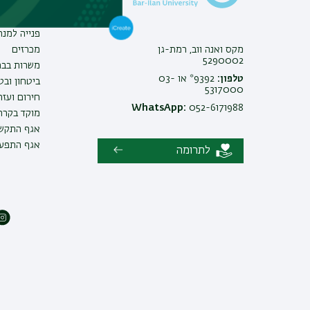
צור קשר
אינ-בר מיד
פנייה למנ
מקס ואנה ווב, רמת-גן
מכרזים
5290002
משרות בבר
טלפון:
9392* או 03-
ביטחון ובט
5317000
חירום ועזר
WhatsApp:
052-6171988
מוקד בקרה 
אגף התקשו
אגף התפעו
לתרומה