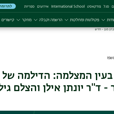
לתרומה
ם
סגל
פודקאסט
International School
אירועים
ספריות
דות
פקולטות ומחלקות
הרשמה וקבלה
מחקר
קישורים
- ד"ר יונתן אילן והצלם גיל