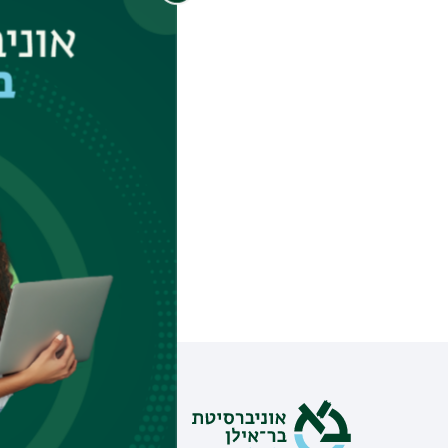
ב-7 באוקטובר י
להתרחשותם. עם איל
ולסקר באופן מקצו
המצלמה" מראיין ד"ר
האופן שבו התמודד
מידע וסי