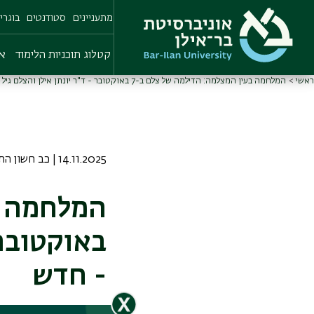
Skip
מתעניינים
סטודנטים
בוגרי
to
main
content
קטלוג תוכניות הלימוד
או
ראשי
המלחמה בעין המצלמה: הדילמה של צלם ב-7 באוקטובר - ד"ר יונתן אילן והצלם גיל כהן מגן - חדש
14.11.2025 | כב חשון התשפו
באוקטובר 
- חדש