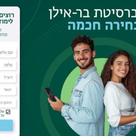
צא גיל כהן מגן, צלם חדשות, לאזור עוטף עזה כדי לתעד א
ו קונפליקטים התמודד באותו יום כישראלי וכיהודי, א
עי את המראות הקשים מנשוא? בפרק זה בסדרה "מלח
 יונתן אילן מבית הספר לתקשורת את הצלם גיל כהן מגן,
 עם המצב.
עקבו אחרינו גם בוואטצאפ
וע
תחומי לימוד
תקנות וביקורת