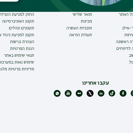
תואר ראשון
מבקר האוניברסיטה
ע אישי לסטודנט
תואר שני
חוק חופש המידע
הל האתר
תואר שלישי
החוק למניעת הטרדה 
מכינות
תקנון האוניברסיטה
-אילן
תוכניות העשרה
תקנונים ונהלים
יחות
תעודת הוראה
תקנון למניעת ניגוד 
ה ראשונה
הצהרת נגישות
לדיווחים
הגנת הפרטיות
ב
תנאי שימוש באתר
ל
שימוש נאות במערכו
מדיניות פרטיות מלגו
עקבו אחרינו