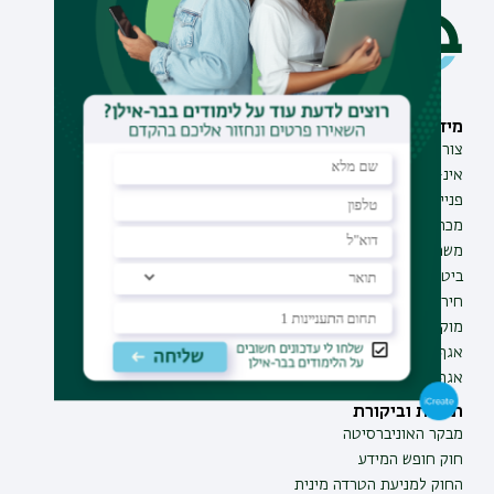
מידע וסיוע
תחומי לימוד
צור קשר
תואר ראשון
אינ-בר מידע אישי לסטודנט
תואר שני
פנייה למנהל האתר
תואר שלישי
מכרזים
מכינות
משרות בבר-אילן
תוכניות העשרה
ביטחון ובטיחות
תעודת הוראה
חירום ועזרה ראשונה
מוקד בקרה לדיווחים
אגף התקשוב
אגף התפעול
תקנות וביקורת
מבקר האוניברסיטה
חוק חופש המידע
החוק למניעת הטרדה מינית