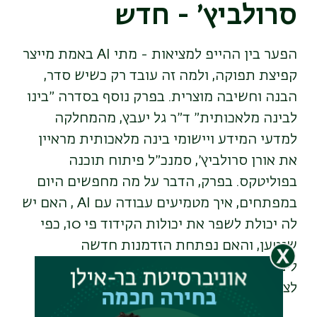
סרולביץ׳ - חדש
הפער בין ההייפ למציאות - מתי AI באמת מייצר
קפיצת תפוקה, ולמה זה עובד רק כשיש סדר,
הבנה וחשיבה מוצרית. בפרק נוסף בסדרה ״בינו
לבינה מלאכותית״ ד״ר גל יעבץ, מהמחלקה
למדעי המידע ויישומי בינה מלאכותית מראיין
את אורן סרולביץ׳, סמנכ״ל פיתוח תוכנה
בפוליטקס. בפרק, הדבר על מה מחפשים היום
במפתחים, איך מטמיעים עבודה עם AI , האם יש
לה יכולת לשפר את יכולות הקידוד פי 10, כפי
שנטען, והאם נפתחת הזדמנות חדשה
ליצירתיות? 00:00 - מפתחים ושיטות עבודה
לצד הAI.
עקבו אחרינו גם בוואטצאפ