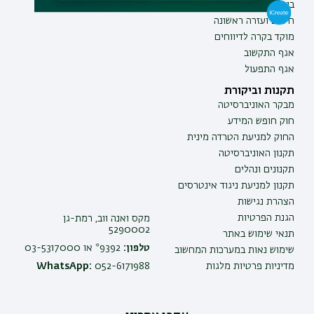
ביטחון ובטיחות
תעודת הוראה
חירום ועזרה ראשונה
מוקד בקרה לדיווחים
אגף התקשוב
אגף התפעול
תקנות וביקורת
מבקר האוניברסיטה
חוק חופש המידע
החוק למניעת הטרדה מינית
תקנון האוניברסיטה
תקנונים ונהלים
תקנון למניעת ניגוד אינטרסים
הצהרת נגישות
הגנת הפרטיות
מקס ואנה ווב, רמת-גן
5290002
תנאי שימוש באתר
טלפון:
9392* או 03-5317000
שימוש נאות במערכות המחשוב
מדיניות פרטיות מלגות
052-6171988
WhatsApp: