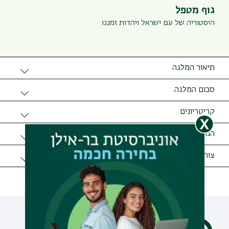
גוף מטפל
היסטוריה של עם ישראל ויהדות זמננו
תיאור המלגה
את המלגה מעניקה הקתדרה על שם יקותיאל וחנה קליין
סכום המלגה
לתולדות הרבנות בדורות האחרונים, במחלקה לתולדות ישראל.
סכום המלגה משתנה
המלגה מוענקת לסטודנטים לתואר שני ושלישי הכותבים עבודת
קריטריונים
מחקר בתחום עניינה של הקתדרה.
תלמידי תואר שני ושלישי, שהצעת המחקר שלהם אושרה.
הנחיות להגשת מועמדות
יש להגיש:
צור קשר
מכתב פניה.
טלפון:
0544882459
הצעת מחקר מאושרת.
דוא"ל:
yaron.harel@biu.ac.il
שתי המלצות, אחת מהן המלצת המנחה.