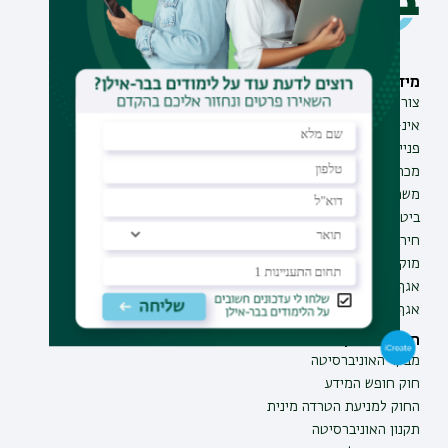
מידע וסיוע
תחומי לימוד
צור קשר
תואר ראשון
אינ-בר מידע אישי לסטודנט
תואר שני
פנייה למנהל האתר
תואר שלישי
מכרזים
מכינות
משרות בבר-אילן
תוכניות העשרה
ביטחון ובטיחות
תעודת הוראה
חירום ועזרה ראשונה
מוקד בקרה לדיווחים
אגף התקשוב
אגף התפעול
תקנות וביקורת
מבקר האוניברסיטה
חוק חופש המידע
החוק למניעת הטרדה מינית
תקנון האוניברסיטה