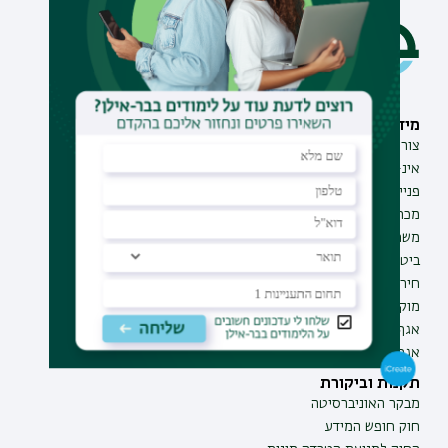
מידע וסיוע
תחומי לימוד
צור קשר
תואר ראשון
אינ-בר מידע אישי לסטודנט
תואר שני
פנייה למנהל האתר
תואר שלישי
מכרזים
מכינות
משרות בבר-אילן
תוכניות העשרה
ביטחון ובטיחות
תעודת הוראה
חירום ועזרה ראשונה
מוקד בקרה לדיווחים
אגף התקשוב
אגף התפעול
תקנות וביקורת
מבקר האוניברסיטה
חוק חופש המידע