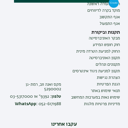
חירום ועזרה ראשונה
מוקד בקרה לדיווחים
אגף התקשוב
אגף התפעול
תקנות וביקורת
מבקר האוניברסיטה
חוק חופש המידע
החוק למניעת הטרדה מינית
תקנון האוניברסיטה
תקנונים ונהלים
תקנון למניעת ניגוד אינטרסים
הצהרת נגישות
הגנת הפרטיות
מקס ואנה ווב, רמת-גן
5290002
תנאי שימוש באתר
טלפון:
9392* או 03-5317000
שימוש נאות במערכות המחשוב
מדיניות פרטיות מלגות
052-6171988
WhatsApp:
עקבו אחרינו