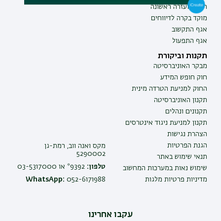
חירום ועזרה ראשונה
מוקד בקרה לדיווחים
אגף התקשוב
אגף התפעול
תקנות וביקורת
מבקר האוניברסיטה
חוק חופש המידע
החוק למניעת הטרדה מינית
תקנון האוניברסיטה
תקנונים ונהלים
תקנון למניעת ניגוד אינטרסים
הצהרת נגישות
הגנת הפרטיות
מקס ואנה ווב, רמת-גן
5290002
תנאי שימוש באתר
טלפון:
9392* או 03-5317000
שימוש נאות במערכות המחשוב
מדיניות פרטיות מלגות
052-6171988
WhatsApp:
עקבו אחרינו