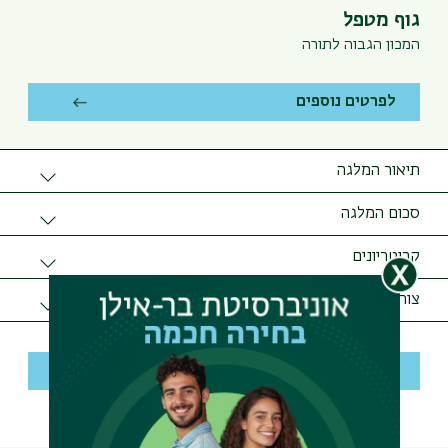
גוף מטפל
המכון הגבוה לתורה
לפרטים נוספים
תיאור המלגה
סדנה לליווי ועידוד לימוד, העמקה וכתיבה בנושא תורני הקרוב
סכום המלגה
לליבך. במפגשים יינתנו כלים למחקר, טיעון, כתיבה וניסוח.
2,000 ש"ח.
בסופה יופק קובץ מאמרים פרי המשתתפות.
קריטריונים
סטודנטיות לתואר ראשון, אוהבות תורה, סקרניות ונכונות
צור קשר
להשקיע ולהתקדם.
דוא"ל:
haggit.armon@biu.ac.il
לפרטים נוספים