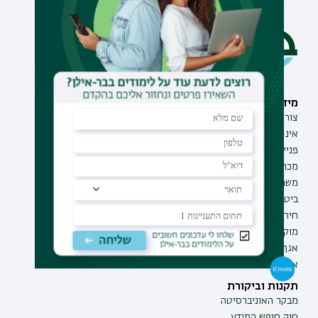
מידע וסיוע
תחומי לימוד
צור קשר
תואר ראשון
אינ-בר מידע אישי לסטודנט
תואר שני
פנייה למנהל האתר
תואר שלישי
מכרזים
מכינות
משרות בבר-אילן
תוכניות העשרה
ביטחון ובטיחות
תעודת הוראה
חירום ועזרה ראשונה
מוקד בקרה לדיווחים
אגף התקשוב
אגף התפעול
תקנות וביקורת
מבקר האוניברסיטה
חוק חופש המידע