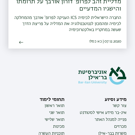
מדליית זהב לפרופ' דורון אורבך על תרומתו
והישגיו המדעיים
החברה הישראלית לכימיה ICS העניקה לפרופ' אורבך מהמחלקה
לכימיה ומהמכון לננוטכנולוגיה את המדליה על פריצת הדרך
שעשה במחקריו באלקטרוכימיה
07.12.2020 | כא כסלו
מידע וסיוע
תחומי לימוד
צור קשר
תואר ראשון
אינ-בר מידע אישי לסטודנט
תואר שני
פנייה למנהל האתר
תואר שלישי
מכרזים
מכינות
משרות בבר-אילן
תוכניות העשרה