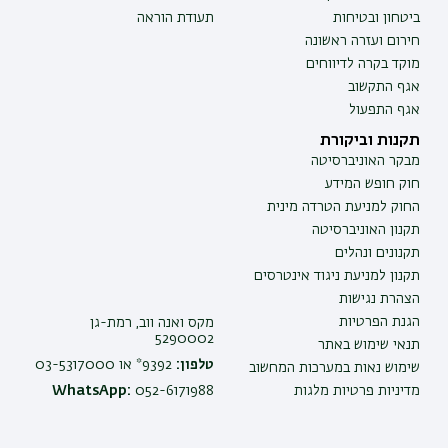
ביטחון ובטיחות
תעודת הוראה
חירום ועזרה ראשונה
מוקד בקרה לדיווחים
אגף התקשוב
אגף התפעול
תקנות וביקורת
מבקר האוניברסיטה
חוק חופש המידע
החוק למניעת הטרדה מינית
תקנון האוניברסיטה
תקנונים ונהלים
תקנון למניעת ניגוד אינטרסים
הצהרת נגישות
הגנת הפרטיות
מקס ואנה ווב, רמת-גן
5290002
תנאי שימוש באתר
טלפון:
9392* או 03-5317000
שימוש נאות במערכות המחשוב
מדיניות פרטיות מלגות
052-6171988
WhatsApp: