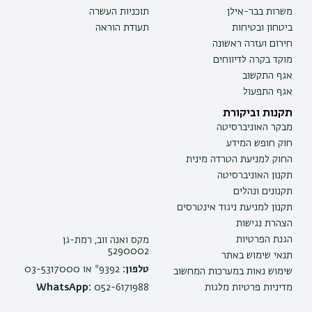
משרות בבר-אילן
תוכניות העשרה
ביטחון ובטיחות
תעודת הוראה
חירום ועזרה ראשונה
מוקד בקרה לדיווחים
אגף התקשוב
אגף התפעול
תקנות וביקורת
מבקר האוניברסיטה
חוק חופש המידע
החוק למניעת הטרדה מינית
תקנון האוניברסיטה
תקנונים ונהלים
תקנון למניעת ניגוד אינטרסים
הצהרת נגישות
הגנת הפרטיות
מקס ואנה ווב, רמת-גן
5290002
תנאי שימוש באתר
טלפון:
9392* או 03-5317000
שימוש נאות במערכות המחשוב
מדיניות פרטיות מלגות
052-6171988
WhatsApp: