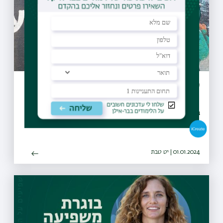
עדו ניב
בוגר תואר שני במנהל עסקים, סא"ל במילואים, מפקד גדוד
התקשוב באוגדה 252
01.01.2024 | יט טבת