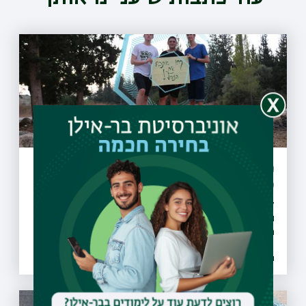
מיזם "קחו אתכם את הזבל" יקודם בעולם
כפורץ דרך
27 מועצות מקומיות ומועצות אזוריות חתמו על אמנת המיזם
והתחייבו לבצע הסברה, חינוך, ואכיפה ברוחו, החלו פעילויות
הסברה חינוך ואכיפה ברשויות ו-30 רשויות נוספות הביעו נכונות
להצטרף גם הן למיזם
26.07.2021 | טז אב