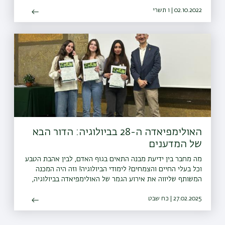
02.10.2022 | ו תשרי
האולימפיאדה ה-28 בביולוגיה: הדור הבא
של המדענים
מה מחבר בין ידיעת מבנה התאים בגוף האדם, לבין אהבת הטבע
וכל בעלי החיים והצמחים? לימודי הביולוגיה! וזה היה המכנה
המשותף שליווה את אירוע הגמר של האולימפיאדה בביולוגיה,
שנערכה באוניברסיטת בר-אילן, זו השנה ה-28.
27.02.2025 | כח שבט