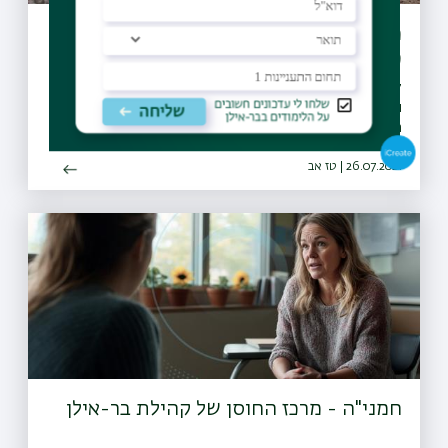
מיזם "קחו אתכם את הזבל" יקודם בעולם
כפורץ דרך
27 מועצות מקומיות ומועצות אזוריות חתמו על אמנת המיזם
והתחייבו לבצע הסברה, חינוך, ואכיפה ברוחו, החלו פעילויות
הסברה חינוך ואכיפה ברשויות ו-30 רשויות נוספות הביעו נכונות
להצטרף גם הן למיזם
26.07.2021 | טז אב
חמני"ה - מרכז החוסן של קהילת בר-אילן