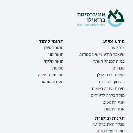
מידע וסיוע
תחומי לימוד
צור קשר
תואר ראשון
אינ-בר מידע אישי לסטודנט
תואר שני
פנייה למנהל האתר
תואר שלישי
מכרזים
מכינות
משרות בבר-אילן
תוכניות העשרה
ביטחון ובטיחות
תעודת הוראה
חירום ועזרה ראשונה
מוקד בקרה לדיווחים
אגף התקשוב
אגף התפעול
תקנות וביקורת
מבקר האוניברסיטה
חוק חופש המידע