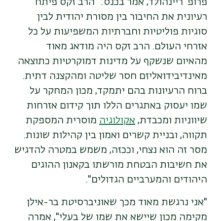
פרופ' ריינהולד, אמר בכנס: "הרב זקס פיתח
רעיונית את החיבור בין מסורת יהודית לבין
סוגיות פוליטיות וחברתיות המשפיעות על כל
אזרחי העולם. הרב זקס היה מודאג מאוד
מהאיום שנשקף על מדינות דמוקרטיות כתוצאה
מאינדיבידואליזם חסר שליטה ומהקצנה דתית.
ברוח הרעיונות בהם יתמקד, מכון המחקר על
שמו יעסוק באתגרים הללו תוך קידום אזרחות
שיווניות ומכבדת,
אקולוגיה
מוסרית המספקת
תקווה, ובניית קשרים ואמון בין קהילות שונות.
מסר זה הוא נצחי, וככזה, משמש במטרה להדגיש
את חשיבות הבטחת מורשתו בקאנון ההוגים
היהודים והמערביים הגדולים".
"אני נרגשת מאוד מכך שאוניברסיטת בר-אילן
מקימה מכון שיישא את שמו של בעלי", אמרה