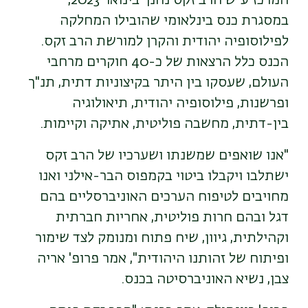
המרכז ע"ש הרב זקס נחנך בינואר 2023,
במסגרת כנס בינלאומי שהובילו המחלקה
לפילוסופיה יהודית והקרן למורשת הרב זקס.
הכנס כלל הרצאות של כ-40 חוקרים מרחבי
העולם, שעסקו בין היתר בקיצוניות דתית, תנ"ך
ופרשנות, פילוסופיה יהודית, תיאולוגיה
בין-דתית, מחשבה פוליטית, אתיקה וקיימות.
"אנו שואפים שמשנתו ושערכיו של הרב זקס
ישתלבו ויקבלו ביטוי בקמפוס הבר-אילני ואנו
מחויבים לטיפוח הערכים האוניברסליים בהם
דגל ובהם חרות פוליטית, אחריות חברתית
וקהילתית, גיוון, שיח פתוח ומנומק לצד שימור
ופיתוח של זהותנו היהודית", אמר פרופ' אריה
צבן, נשיא האוניברסיטה בכנס.