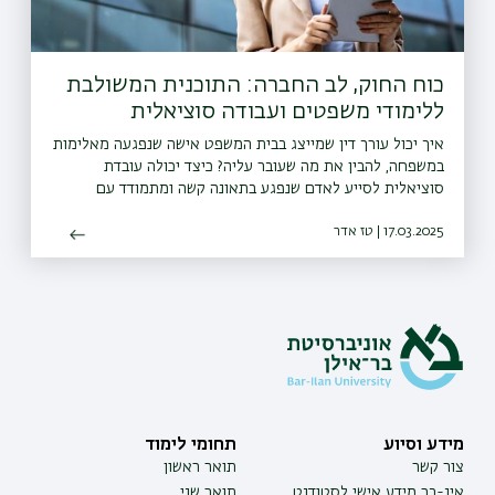
כוח החוק, לב החברה: התוכנית המשולבת
ללימודי משפטים ועבודה סוציאלית
איך יכול עורך דין שמייצג בבית המשפט אישה שנפגעה מאלימות
במשפחה, להבין את מה שעובר עליה? כיצד יכולה עובדת
סוציאלית לסייע לאדם שנפגע בתאונה קשה ומתמודד עם
מוגבלות, למצות את הזכויות שלו?
17.03.2025 | טז אדר
מידע וסיוע
תחומי לימוד
צור קשר
תואר ראשון
אינ-בר מידע אישי לסטודנט
תואר שני