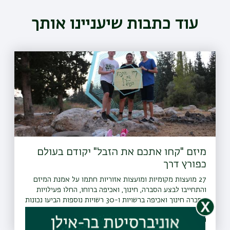
עוד כתבות שיעניינו אותך
מיזם "קחו אתכם את הזבל" יקודם בעולם
כפורץ דרך
27 מועצות מקומיות ומועצות אזוריות חתמו על אמנת המיזם
והתחייבו לבצע הסברה, חינוך, ואכיפה ברוחו, החלו פעילויות
הסברה חינוך ואכיפה ברשויות ו-30 רשויות נוספות הביעו נכונות
להצטרף גם הן למיזם
26.07.2021 | טז אב