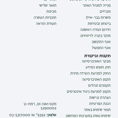
פנייה למנהל האתר
תואר שלישי
מכרזים
מכינות
משרות בבר-אילן
תוכניות העשרה
ביטחון ובטיחות
תעודת הוראה
חירום ועזרה ראשונה
מוקד בקרה לדיווחים
אגף התקשוב
אגף התפעול
תקנות וביקורת
מבקר האוניברסיטה
חוק חופש המידע
החוק למניעת הטרדה מינית
תקנון האוניברסיטה
תקנונים ונהלים
תקנון למניעת ניגוד אינטרסים
הצהרת נגישות
הגנת הפרטיות
מקס ואנה ווב, רמת-גן
5290002
תנאי שימוש באתר
טלפון:
9392* או 03-5317000
שימוש נאות במערכות המחשוב