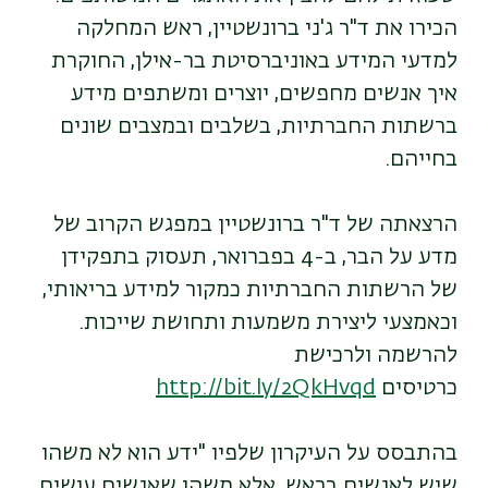
הכירו את ד"ר ג'ני ברונשטיין, ראש המחלקה
למדעי המידע באוניברסיטת בר-אילן, החוקרת
איך אנשים מחפשים, יוצרים ומשתפים מידע
ברשתות החברתיות, בשלבים ובמצבים שונים
בחייהם.
הרצאתה של ד"ר ברונשטיין במפגש הקרוב של
מדע על הבר, ב-4 בפברואר, תעסוק בתפקידן
של הרשתות החברתיות כמקור למידע בריאותי,
וכאמצעי ליצירת משמעות ותחושת שייכות.
להרשמה ולרכישת
כרטיסים
http://bit.ly/2QkHvqd
בהתבסס על העיקרון שלפיו "ידע הוא לא משהו
שיש לאנשים בראש, אלא משהו שאנשים עושים