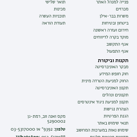
פנייה למנהל האתר
תואר שלישי
מכרזים
מכינות
משרות בבר-אילן
תוכניות העשרה
ביטחון ובטיחות
תעודת הוראה
חירום ועזרה ראשונה
מוקד בקרה לדיווחים
אגף התקשוב
אגף התפעול
תקנות וביקורת
מבקר האוניברסיטה
חוק חופש המידע
החוק למניעת הטרדה מינית
תקנון האוניברסיטה
תקנונים ונהלים
תקנון למניעת ניגוד אינטרסים
הצהרת נגישות
הגנת הפרטיות
מקס ואנה ווב, רמת-גן
5290002
תנאי שימוש באתר
טלפון:
9392* או 03-5317000
שימוש נאות במערכות המחשוב