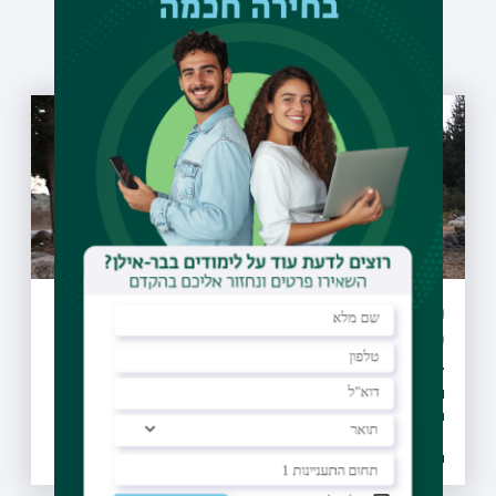
עוד כתבות שיעניינו אותך
מיזם "קחו אתכם את הזבל" יקודם בעולם
כפורץ דרך
27 מועצות מקומיות ומועצות אזוריות חתמו על אמנת המיזם
והתחייבו לבצע הסברה, חינוך, ואכיפה ברוחו, החלו פעילויות
הסברה חינוך ואכיפה ברשויות ו-30 רשויות נוספות הביעו נכונות
להצטרף גם הן למיזם
26.07.2021 | טז אב