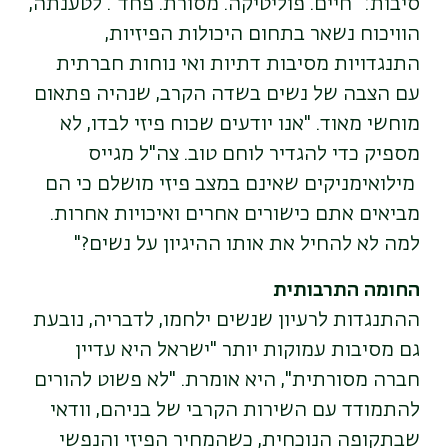
סיבות: "חיים. פוליטיקה. מסורת. פחד". לטענתה,
הוויכוח נשאר בתחום היכולות הפיזיות,
התנגדויות מסיבות דתיות ואי נוחות חברתית
עם הצבה של נשים בשדה הקרב, שנהיה פתאום
מוחשי מאוד. "אנו יודעים שכוח פיזי לבדו, לא
מספיק כדי להגדיר לוחם טוב. צה"ל מגייס
מילואימניקים שאינם במצב פיזי מושלם כי הם
מביאים אתם כישורים אחרים ואיכויות אחרות.
למה לא להחיל את אותו ההיגיון על נשים?"
החומה התרבותית
ההתנגדות לרעיון שנשים ילחמו, לדבריה, נובעת
גם מסיבות עמוקות יותר
"
ישראל היא עדיין
חברה מסורתית", היא אומרת. "לא פשוט להורים
להתמודד עם השירות הקרבי של בניהם, וודאי
שבתקופה הנוכחית, כשהמחיר הפיזי והנפשי