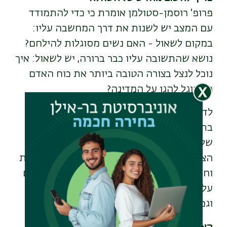
פרופ' רוסמן-סטולמן אומרת כי כדי להתמודד
עם המצב יש לשנות את דרך המחשבה עליו:
במקום לשאול - האם נשים מסוגלות להילחם?
נושא שהתשובה עליו כבר ברורה, יש לשאול: איך
נוכל לנצל בצורה הטובה ביותר את כוח האדם
המסוגל להגן על המדינה?
לדעתה, כל עוד השיח מתמקד במגדר, במקום
בתכנון, בהקצאת משאבים וביעילות - השירות
של נשים יישאר סמלי, לא מערכתי
. "
השירות
הצבאי צריך להיות מבוסס על מקצועיות, יעילות
וחוסן. יש מקום לדיון על יכולות פיזיות. אבל גם
על יכולות מנטליות, ריכוז, סיבולת, סבלנות
וגמישות מחשבתית".