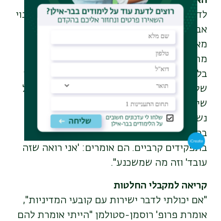
האם אירועי ה-7 באוקטובר היו נקודת מפנה?
לדברי פרופ' רוסמן-סטולמן יש תחושה של שינוי
אבל הוא איטי והדרגתי. "במחקר שאני מנהלת
מאז 2022 אפשר לזהות שחיילים וצעירים
מתחילים לחשוב באופן אחר על שילוב מגדרי
בלוחמה לאור המלחמה. למשל, בקבוצת מיקוד
של מילואימניקים, השיח הולך ומשתנה, כי ככל
שיותר חיילים רואים בעצמם את הביצועים של
נשים בשטח, יחד עם ההבנה של הצורך הגובר
בכוח אדם, כך הם פתוחים יותר לראות נשים
בתפקידים קרביים. הם אומרים: 'אני רואה שזה
עובד' וזה מה שמשכנע"
.
קריאה למקבלי החלטות
"
אם יכולתי לדבר ישירות עם קובעי המדיניות",
אומרת פרופ' רוסמן-סטולמן "הייתי אומרת להם