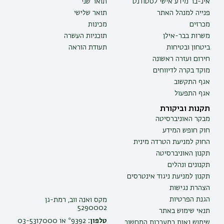
אינ-בר מידע אישי לסטודנט
תואר שני
פנייה למנהל האתר
תואר שלישי
מכרזים
מכינות
משרות בבר-אילן
תוכניות העשרה
ביטחון ובטיחות
תעודת הוראה
חירום ועזרה ראשונה
מוקד בקרה לדיווחים
אגף התקשוב
אגף התפעול
תקנות וביקורת
מבקר האוניברסיטה
חוק חופש המידע
החוק למניעת הטרדה מינית
תקנון האוניברסיטה
תקנונים ונהלים
תקנון למניעת ניגוד אינטרסים
הצהרת נגישות
הגנת הפרטיות
מקס ואנה ווב, רמת-גן
5290002
תנאי שימוש באתר
טלפון:
9392* או 03-5317000
שימוש נאות במערכות המחשוב